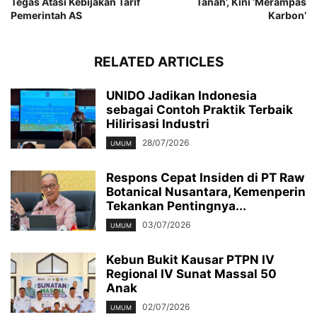
Tegas Atasi Kebijakan Tarif
Tanah’, Kini ‘Merampas
Pemerintah AS
Karbon’
RELATED ARTICLES
UNIDO Jadikan Indonesia
sebagai Contoh Praktik Terbaik
Hilirisasi Industri
28/07/2026
UMUM
Respons Cepat Insiden di PT Raw
Botanical Nusantara, Kemenperin
Tekankan Pentingnya...
03/07/2026
UMUM
Kebun Bukit Kausar PTPN IV
Regional IV Sunat Massal 50
Anak
02/07/2026
UMUM