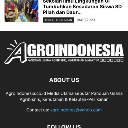
Sekolah Ilmu Lingkungan UI
Tumbuhkan Kesadaran Siswa SD
Pilah dan Daur...
18/09/2023
IKLIM & LINGKUNGAN
ABOUT US
AgroIndonesia.co.id Media Utama seputar Panduan Usaha
Agribisnis, Kehutanan & Kelautan-Perikanan
Contact us:
agroindones@yahoo.com
FOLLOW US