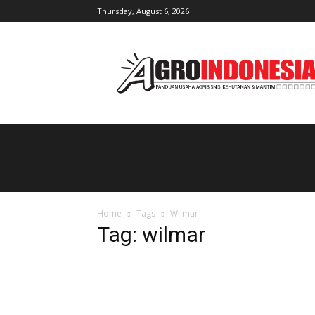
Thursday, August 6, 2026
AgroIndonesia
Home
Tags
Wilmar
Tag: wilmar