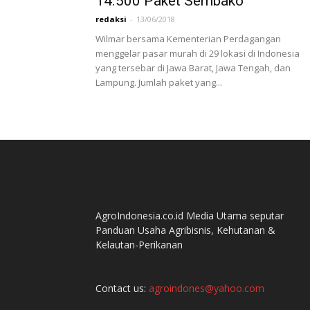
14.500 Paket Sembako
redaksi
-
13/06/2018
Wilmar bersama Kementerian Perdagangan
menggelar pasar murah di 29 lokasi di Indonesia
yang tersebar di Jawa Barat, Jawa Tengah, dan
Lampung. Jumlah paket yang...
AgroIndonesia.co.id Media Utama seputar
Panduan Usaha Agribisnis, Kehutanan &
Kelautan-Perikanan
Contact us:
agroindones@yahoo.com