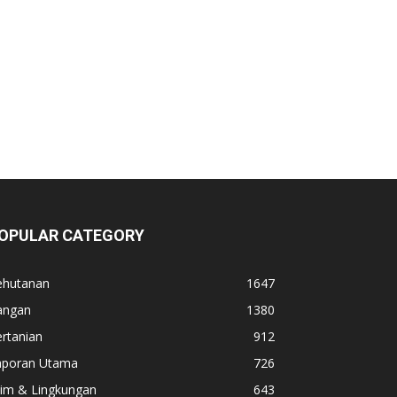
OPULAR CATEGORY
ehutanan
1647
angan
1380
rtanian
912
aporan Utama
726
lim & Lingkungan
643