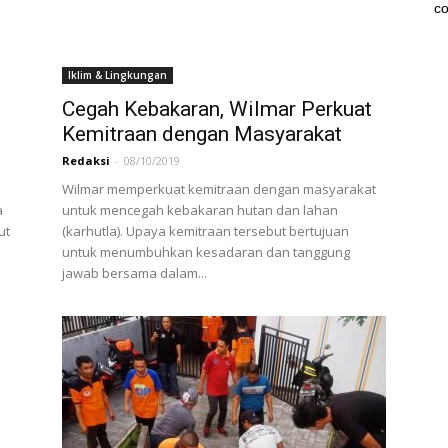
co
Iklim & Lingkungan
Cegah Kebakaran, Wilmar Perkuat
Kemitraan dengan Masyarakat
Redaksi
-
08/10/2019
Wilmar memperkuat kemitraan dengan masyarakat
a
untuk mencegah kebakaran hutan dan lahan
ut
(karhutla). Upaya kemitraan tersebut bertujuan
untuk menumbuhkan kesadaran dan tanggung
jawab bersama dalam...