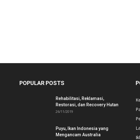
POPULAR POSTS
P
Rehabilitasi, Reklamasi,
K
Restorasi, dan Recovery Hutan
P
26/11/2019
Pe
L
Puyu, Ikan Indonesia yang
Mengancam Australia
Ik