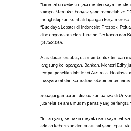
“Lima tahun sebelum jadi menteri saya menden
sampai Merauke, banyak yang mengeluh ke DP
menghidupkan kembali lapangan kerja mereka,”
“Budidaya Lobster di Indonesia: Prospek, Pel
diselenggarakan oleh Jurusan Perikanan dan Ke
(28/5/2020).
Atas dasar tersebut, dia membentuk tim dan mel
langsung ke lapangan. Bahkan, Menteri Edhy 
tempat penelitan lobster di Australia. Hasilny
masyarakat dari komoditas lobster tanpa harus
Sebagai gambaran, disebutkan bahwa di Univer
juta telur selama musim panas yang berlangsung
“Ini lah yang semakin meyakinkan saya bahwa 
adalah keharusan dan suatu hal yang tepat. 