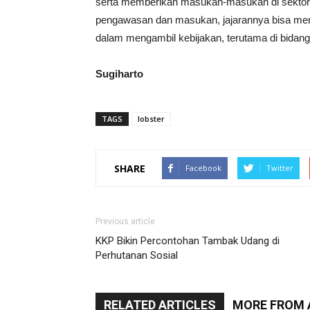
serta memberikan masukan-masukan di sektor 
pengawasan dan masukan, jajarannya bisa menj
dalam mengambil kebijakan, terutama di bidang
Sugiharto
TAGS
lobster
SHARE
Facebook
Twitter
Previous article
KKP Bikin Percontohan Tambak Udang di
Perhutanan Sosial
RELATED ARTICLES
MORE FROM