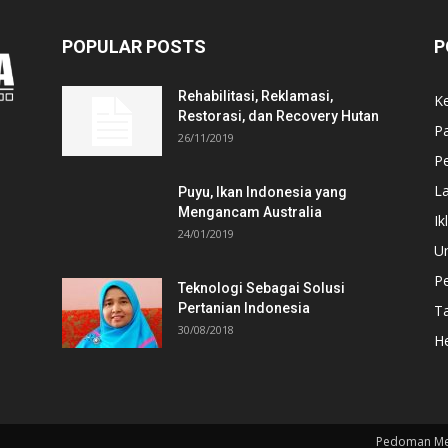
POPULAR POSTS
P
Rehabilitasi, Reklamasi,
K
Restorasi, dan Recovery Hutan
P
26/11/2019
Pe
L
Puyu, Ikan Indonesia yang
Mengancam Australia
Ik
24/01/2019
U
P
Teknologi Sebagai Solusi
Pertanian Indonesia
T
30/08/2018
He
Pedoman Me