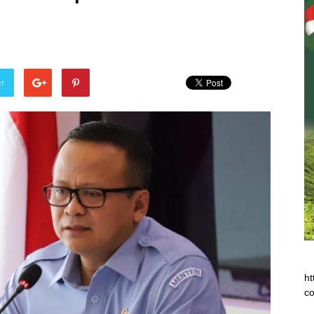
er
ht
co