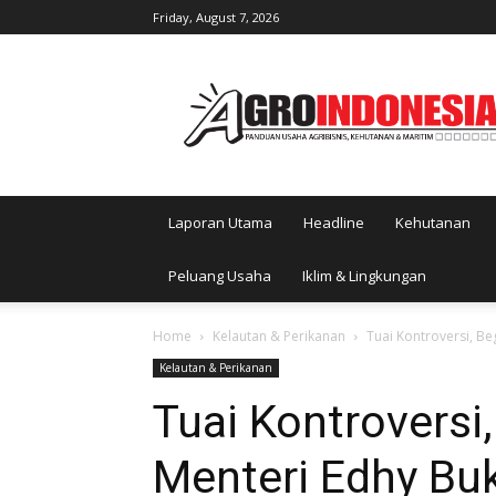
Friday, August 7, 2026
AgroIndonesia
Laporan Utama
Headline
Kehutanan
Peluang Usaha
Iklim & Lingkungan
Home
Kelautan & Perikanan
Tuai Kontroversi, Be
Kelautan & Perikanan
Tuai Kontroversi,
Menteri Edhy Bu