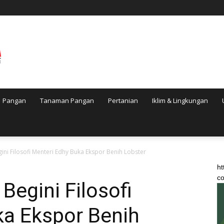
Pangan
Tanaman Pangan
Pertanian
Iklim & Lingkungan
gini Filosofi Menteri Edhy Buka Ekspor Benih Lobster
ht
co
 Begini Filosofi
ka Ekspor Benih