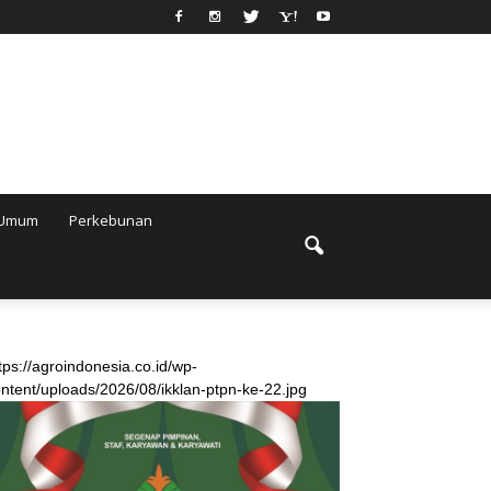
Umum
Perkebunan
tps://agroindonesia.co.id/wp-
ntent/uploads/2026/08/ikklan-ptpn-ke-22.jpg