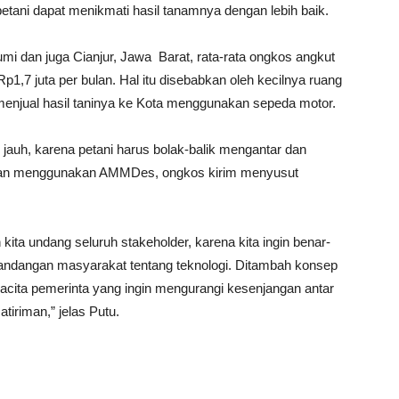
tani dapat menikmati hasil tanamnya dengan lebih baik.
i dan juga Cianjur, Jawa Barat, rata-rata ongkos angkut
p1,7 juta per bulan. Hal itu disebabkan oleh kecilnya ruang
menjual hasil taninya ke Kota menggunakan sepeda motor.
ih jauh, karena petani harus bolak-balik mengantar dan
ngan menggunakan AMMDes, ongkos kirim menyusut
ita undang seluruh stakeholder, karena kita ingin benar-
dangan masyarakat tentang teknologi. Ditambah konsep
cita pemerinta yang ingin mengurangi kesenjangan antar
tiriman,” jelas Putu.