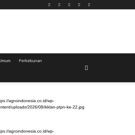
Umum
Perkebunan
tps://agroindonesia.co.id/wp-
ntent/uploads/2026/08/ikklan-ptpn-ke-22.jpg
tps://agroindonesia.co.id/wp-