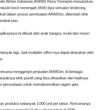
diri Wintor Indonesia (KMWI) Reza Treistanto menuturkan,
industri kecil menengah (IKM) bisa semakin terdorong.
erkait dalam proses pembuatan AMMDes, ditambah efek
arakat luas.
plikasinya ini dibuat oleh anak bangsa, mulai dari mesin
banyak lagi. Jadi
multiplier effect
-nya dapat dirasakan oleh
a.
encana menggenjot penjualan AMMDes di berbagai
anyaknya efek positif yang bisa dihasilkan dari hadirnya
an perusahaan untuk memaksimalkan ragam jalur
itas produksi sebanyak 3.000 unit per tahun. Rencananya
angnya menjadi 12 ribu unit per tahun di 2020.