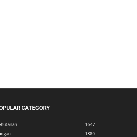
OPULAR CATEGORY
ehutanan
1647
angan
1380