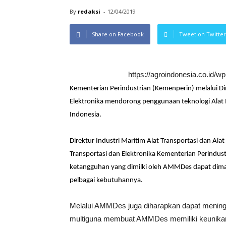
By
redaksi
-
12/04/2019
Share on Facebook
Tweet on Twitter
https://agroindonesia.co.id/
Kementerian Perindustrian (Kemenperin) melalui Dir
Elektronika mendorong penggunaan teknologi Alat 
Indonesia.
Direktur Industri Maritim Alat Transportasi dan Ala
Transportasi dan Elektronika Kementerian Perindustr
ketangguhan yang dimilki oleh AMMDes dapat dima
pelbagai kebutuhannya.
Melalui AMMDes juga diharapkan dapat meningka
multiguna membuat AMMDes memiliki keunikan te