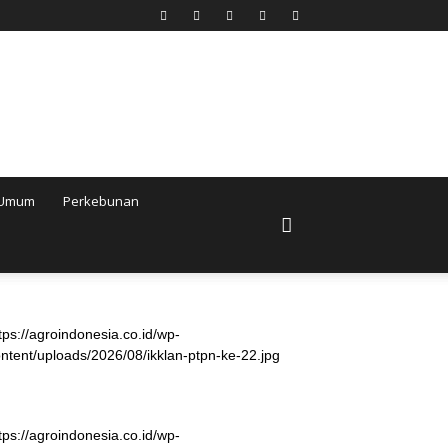
Umum
Perkebunan
tps://agroindonesia.co.id/wp-
ntent/uploads/2026/08/ikklan-ptpn-ke-22.jpg
tps://agroindonesia.co.id/wp-