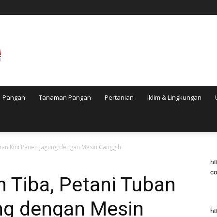
Pangan
Tanaman Pangan
Pertanian
Iklim & Lingkungan
ban Kini Panen Jagung dengan Mesin Canggih
ht
co
 Tiba, Petani Tuban
ng dengan Mesin
ht