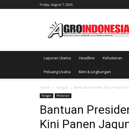
Friday, August 7, 2026
AgroIndonesia
Laporan Utama
Headline
Kehutanan
Peluang Usaha
Iklim & Lingkungan
Home
Pangan
Bantuan Presiden Tiba, Petani Tu
Pangan
Pertanian
Bantuan Presiden
Kini Panen Jagu