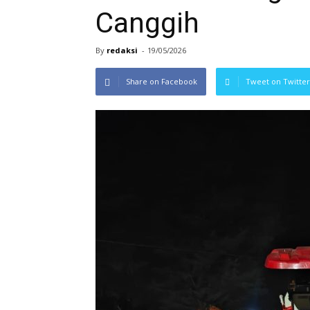
Canggih
By
redaksi
-
19/05/2026
Share on Facebook
Tweet on Twitter