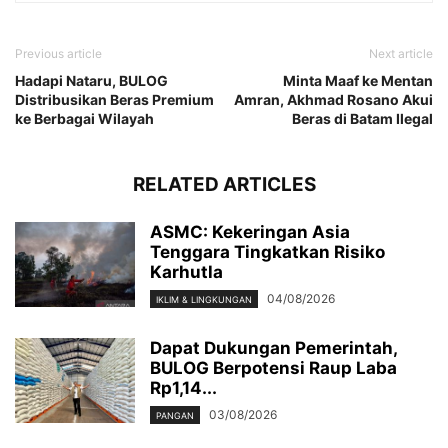
Previous article
Next article
Hadapi Nataru, BULOG
Minta Maaf ke Mentan
Distribusikan Beras Premium
Amran, Akhmad Rosano Akui
ke Berbagai Wilayah
Beras di Batam Ilegal
RELATED ARTICLES
ASMC: Kekeringan Asia
Tenggara Tingkatkan Risiko
Karhutla
04/08/2026
IKLIM & LINGKUNGAN
Dapat Dukungan Pemerintah,
BULOG Berpotensi Raup Laba
Rp1,14...
03/08/2026
PANGAN