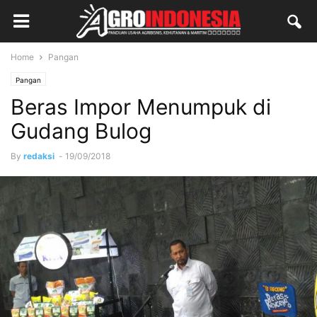
Home
Pangan
Pangan
Beras Impor Menumpuk di
Gudang Bulog
By
redaksi
-
19/09/2018