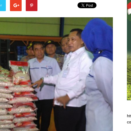
er
ht
co