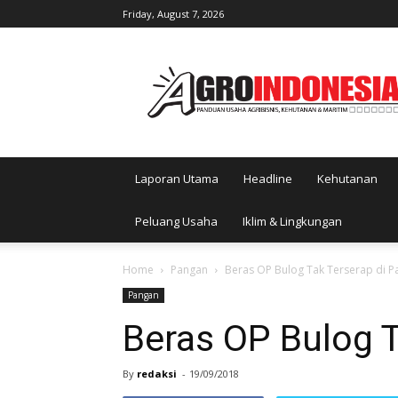
Friday, August 7, 2026
AgroIndonesia
Laporan Utama
Headline
Kehutanan
Peluang Usaha
Iklim & Lingkungan
Home
Pangan
Beras OP Bulog Tak Terserap di P
Pangan
Beras OP Bulog T
By
redaksi
-
19/09/2018