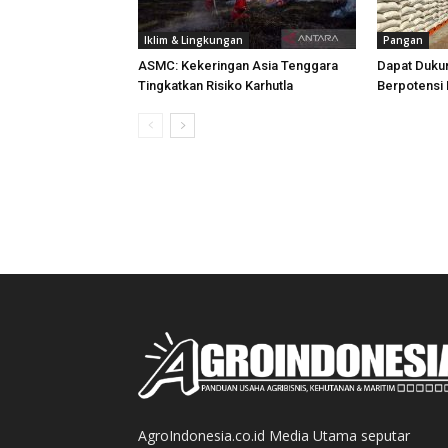
Iklim & Lingkungan
Pangan
ASMC: Kekeringan Asia Tenggara
Dapat Duku
Tingkatkan Risiko Karhutla
Berpotensi 
AgroIndonesia.co.id Media Utama seputar