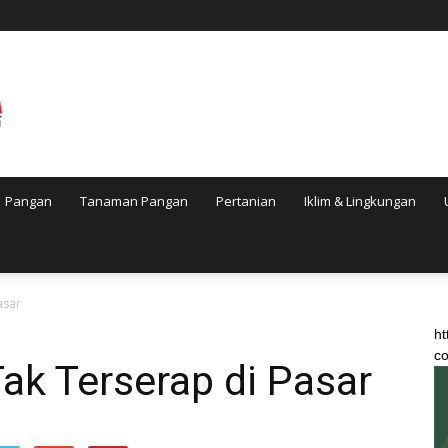
Pangan
Tanaman Pangan
Pertanian
Iklim & Lingkungan
asar
ht
co
ak Terserap di Pasar