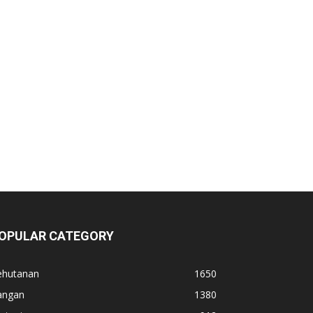
OPULAR CATEGORY
ehutanan
1650
angan
1380