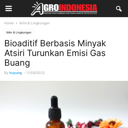
Home
Iklim & Lingkungan
Iklim & Lingkungan
Bioaditif Berbasis Minyak
Atsiri Turunkan Emisi Gas
Buang
By
buyung
-
11/09/2023