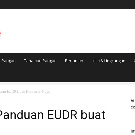
Pangan
Tanaman Pangan
Pertanian
Iklim & Lingkungan
uan EUDR buat Eksportir Kayu
ht
co
Panduan EUDR buat
ht