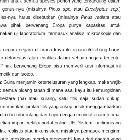
lmiah untuk semua spesies pohon yang terkandung dalam
n genus-nya (misalnya
Pinus spp.
atau
Eucalyptus spp.
)
sies-nya harus disebutkan (misalnya
Pinus radiata
atau
ahwa pihak berwenang Eropa punya kapasitas untuk
nakan uji laboratorium, termasuk analisis mikroskopis dan
u negara-negara di mana kayu itu dipanen/ditebang harus
ko deforestasi atau legalitas dalam sebuah negara tertentu,
Pihak berwenang Eropa bisa memverifikasi informasi ini
enetik dan isotop.
h
: Guna menjamin ketertelusuran yang lengkap, maka wajib
k semua bidang tanah di mana asal kayu itu kemungkinan
hektare (ha) atau kurang, satu titik saja sudah cukup,
s memberikan jumlah titik yang cukup untuk menggambarkan
erdiri dari nilai lintang dan bujur dengan minimal enam tempat
setiap impor melalui portal online UE. Sistem ini dirancang
dak realistis atau inkonsisten, misalnya pemasok mengirim
ortir, meskipun mereka mengambil kayu dari daerah yang