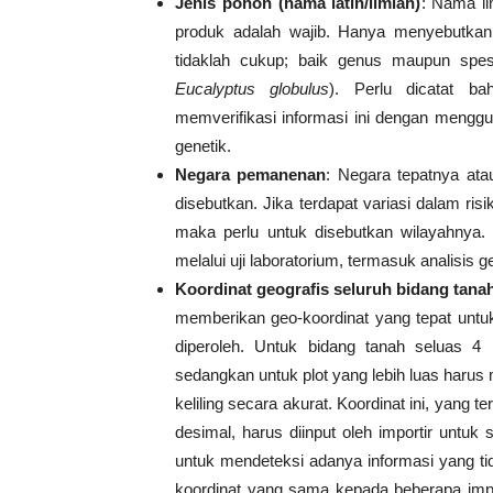
Jenis pohon (nama latin/ilmiah)
: Nama i
produk adalah wajib. Hanya menyebutka
tidaklah cukup; baik genus maupun spe
Eucalyptus globulus
). Perlu dicatat b
memverifikasi informasi ini dengan menggu
genetik.
Negara pemanenan
: Negara tepatnya ata
disebutkan. Jika terdapat variasi dalam risi
maka perlu untuk disebutkan wilayahnya. 
melalui uji laboratorium, termasuk analisis g
Koordinat geografis seluruh bidang tana
memberikan geo-koordinat yang tepat untu
diperoleh. Untuk bidang tanah seluas 4 
sedangkan untuk plot yang lebih luas haru
keliling secara akurat. Koordinat ini, yang t
desimal, harus diinput oleh importir untuk 
untuk mendeteksi adanya informasi yang ti
koordinat yang sama kepada beberapa imp