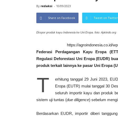
By
redaksi
-
10/09/2023
Share on Facebook
Tweet on Twitter
Ekspor produk kayu Indonesia ke Uni Eropa. foto: Apkindo.org
https://agroindonesia.co.id/
Federasi Perdagangan Kayu Eropa (ETT
Regulasi Deforestasi Uni Eropa (EUDR) bu
produk terkait lainnya ke pasar Uni Eropa (U
T
erhitung tanggal 29 Juni 2023, EU
Eropa (EUTR) mulai tanggal 30 Des
seluruh importir kayu dan produk
sistem uji tuntas (
due diligence
) sebelum mengi
Berdasarkan EUDR, importir diberi tanggu