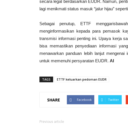
secara legal berdasarkan EUDR. Namun, pentin
lagi menikmati status masuk “jalur hijau” seper
Sebagai penutup, ETTF menggarisbawah
menginformasikan kepada para pemasok kayu
transmisi informasi penting ini. Upaya kerja
bisa memastikan penyediaan informasi yang
menawarkan panduan lebih lanjut mengenai i
untuk memenuhi persyaratan EUDR.
AI
TAGS
ETTF keluarkan pedoman EUDR
SHARE
Facebook
Twitter
Previous article