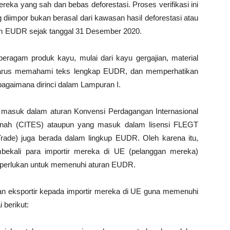
eka yang sah dan bebas deforestasi. Proses verifikasi ini
diimpor bukan berasal dari kawasan hasil deforestasi atau
am EUDR sejak tanggal 31 Desember 2020.
eragam produk kayu, mulai dari kayu gergajian, material
ir harus memahami teks lengkap EUDR, dan memperhatikan
bagaimana dirinci dalam Lampuran I.
g masuk dalam aturan Konvensi Perdagangan Internasional
nah (CITES) ataupun yang masuk dalam lisensi FLEGT
rade) juga berada dalam lingkup EUDR. Oleh karena itu,
mbekali para importir mereka di UE (pelanggan mereka)
diperlukan untuk memenuhi aturan EUDR.
an eksportir kepada importir mereka di UE guna memenuhi
 berikut: