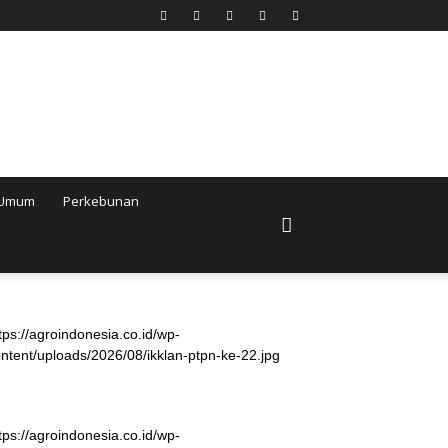
Umum
Perkebunan
tps://agroindonesia.co.id/wp-
ntent/uploads/2026/08/ikklan-ptpn-ke-22.jpg
tps://agroindonesia.co.id/wp-