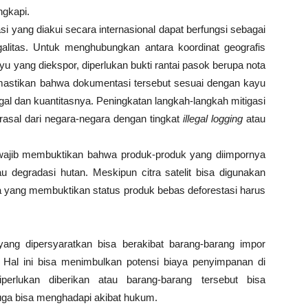
tas alternatif harus dilengkapi.
diakui secara internasional dapat berfungsi sebagai
alitas. Untuk menghubungkan antara koordinat geografis
ayu yang diekspor, diperlukan bukti rantai pasok berupa nota
emastikan bahwa dokumentasi tersebut sesuai dengan kayu
gal dan kuantitasnya. Peningkatan langkah-langkah mitigasi
erasal dari negara-negara dengan tingkat
illegal logging
atau
 wajib membuktikan bahwa produk-produk yang diimpornya
tau degradasi hutan. Meskipun citra satelit bisa digunakan
nya yang membuktikan status produk bebas deforestasi harus
ang dipersyaratkan bisa berakibat barang-barang impor
Hal ini bisa menimbulkan potensi biaya penyimpanan di
erlukan diberikan atau barang-barang tersebut bisa
juga bisa menghadapi akibat hukum.