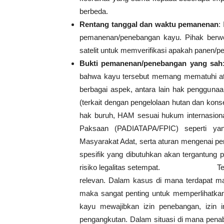
berbeda.
Rentang tanggal dan waktu pemanenan
:
pemanenan/penebangan kayu. Pihak berwe
satelit untuk memverifikasi apakah panen/pe
Bukti pemanenan/penebangan yang sah
bahwa kayu tersebut memang mematuhi atu
berbagai aspek, antara lain hak penggunaa
(terkait dengan pengelolaan hutan dan kons
hak buruh, HAM sesuai hukum internasional
Paksaan (PADIATAPA/FPIC) seperti ya
Masyarakat Adat, serta aturan mengenai pe
spesifik yang dibutuhkan akan tergantung 
risiko legalitas setempat. Tergantu
relevan. Dalam kasus di mana terdapat ma
maka sangat penting untuk memperlihatkan
kayu mewajibkan izin penebangan, izin
pengangkutan. Dalam situasi di mana penab