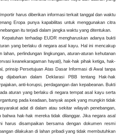
 Importir harus diberikan informasi terkait tanggal dan waktu
nang Eropa punya kapabilitas untuk menggunakan citra
nebangan itu terjadi dalam jangka waktu yang ditentukan.
: Kepatuhan terhadap EUDR mengharuskan adanya bukti
ran yang berlaku di negara asal kayu. Hal ini mencakup
n lahan, perlindungan lingkungan, aturan-aturan kehutanan
ervasi keanekaragaman hayati), hak-hak pihak ketiga, hak-
, prinsip Persetujuan Atas Dasar Informasi di Awal tanpa
ng dijabarkan dalam Deklarasi PBB tentang Hak-hak
rpajakan, anti-korupsi, perdagangan dan kepabeanan. Bukti
pada aturan yang berlaku di negara tempat asal kayu serta
ng pada keadaan, banyak aspek yang mungkin tidak
syarakat adat di dalam atau sekitar wilayah penebangan,
 bahwa hak-hak mereka tidak dilanggar. Jika negara asal
 ini harus disampaikan bersama dengan dokumen resmi
angan dilakukan di lahan pribadi yang tidak membutuhkan