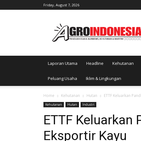
Friday, August 7, 2026
AgroIndonesia
Laporan Utama
Headline
Kehutanan
Peluang Usaha
Iklim & Lingkungan
Home
Kehutanan
Hutan
ETTF Keluarkan Pand
Kehutanan
Hutan
Industri
ETTF Keluarkan 
Eksportir Kayu