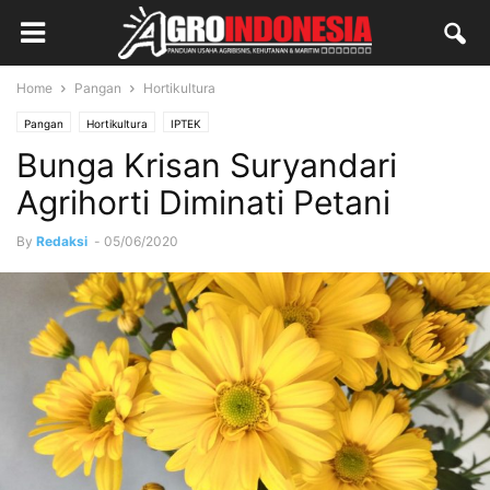
Home
Pangan
Hortikultura
Pangan
Hortikultura
IPTEK
Bunga Krisan Suryandari
Agrihorti Diminati Petani
By
Redaksi
-
05/06/2020