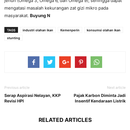
jenuh (Omega 3, Omega 6, dan Omega 9), sehingga dapat
mengatasi masalah kekurangan zat gizi mikro pada
masyarakat.
Buyung N
TAGS
industri olahan ikan
Kemenperin
konsumsi olahan ikan
stunting
Previous article
Next article
Serap Aspirasi Nelayan, KKP
Pajak Karbon Diminta Jadi
Revisi HPI
Insentif Kendaraan Listrik
RELATED ARTICLES