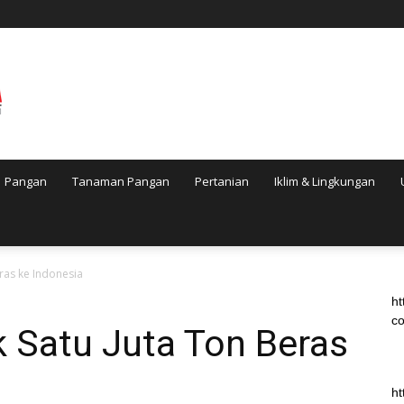
Pangan
Tanaman Pangan
Pertanian
Iklim & Lingkungan
ras ke Indonesia
ht
co
 Satu Juta Ton Beras
ht