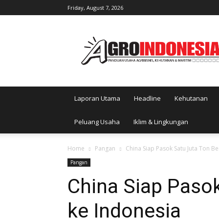
Friday, August 7, 2026
AgroIndonesia
Laporan Utama
Headline
Kehutanan
Peluang Usaha
Iklim & Lingkungan
Home
Pangan
China Siap Pasok Satu Juta Ton Be
Pangan
China Siap Pasok
ke Indonesia