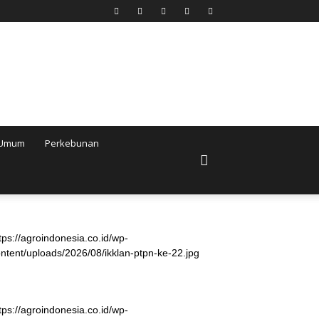
Umum
Perkebunan
tps://agroindonesia.co.id/wp-
ntent/uploads/2026/08/ikklan-ptpn-ke-22.jpg
tps://agroindonesia.co.id/wp-