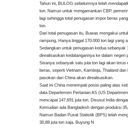
Tahun ini, BULOG sebelumnya telah mendapat
ton. Namun untuk mengamankan CBP, pemerin
lagi sehingga total penugasan impor beras yan
ton.
Dari total penugasan itu, Buwas mengakui unt
rampung. Hanya tinggal 170.000 ton lagi yang
Sedangkan untuk penugasan kedua sebanyak 1,5 
direalisasikan kedatangannya ke dalam negeri
Sisanya sebanyak satu juta ton lagi akan ter
beras, seperti Vietnam, Kamboja, Thailand da
pasokan dari China akan direalisasikan.
Saat ini China menempati posisi paling atas se
data Departemen Pertanian AS (US Department o
mencapai 147,691 juta ton. Disusul India dengan
Kemudian ada Bangladesh dengan produksi 35,5
Namun Badan Pusat Statistik (BPS) telah mengo
30,88 juta ton saja. Buyung N