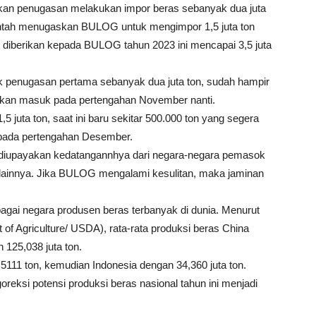
kan penugasan melakukan impor beras sebanyak dua juta
tah menugaskan BULOG untuk mengimpor 1,5 juta ton
g diberikan kepada BULOG tahun 2023 ini mencapai 3,5 juta
uk penugasan pertama sebanyak dua juta ton, sudah hampir
 akan masuk pada pertengahan November nanti.
juta ton, saat ini baru sekitar 500.000 ton yang segera
 pada pertengahan Desember.
us diupayakan kedatangannhya dari negara-negara pemasok
n lainnya. Jika BULOG mengalami kesulitan, maka jaminan
bagai negara produsen beras terbanyak di dunia. Menurut
f Agriculture/ USDA), rata-rata produksi beras China
 125,038 juta ton.
111 ton, kemudian Indonesia dengan 34,360 juta ton.
reksi potensi produksi beras nasional tahun ini menjadi