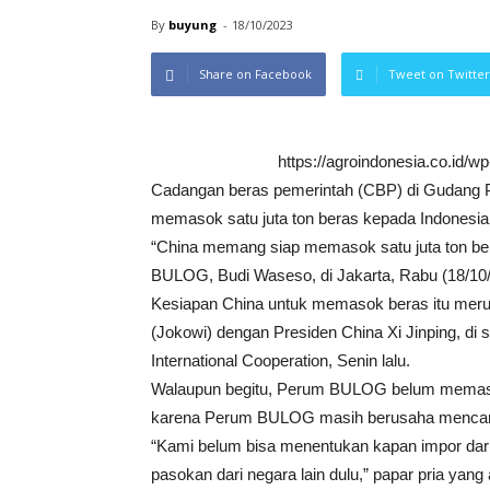
By
buyung
-
18/10/2023
Share on Facebook
Tweet on Twitter
https://agroindonesia.co.id/
Cadangan beras pemerintah (CBP) di Gudang 
memasok satu juta ton beras kepada Indonesia
“China memang siap memasok satu juta ton be
BULOG, Budi Waseso, di Jakarta, Rabu (18/10/
Kesiapan China untuk memasok beras itu merup
(Jokowi) dengan Presiden China Xi Jinping, di 
International Cooperation, Senin lalu.
Walaupun begitu, Perum BULOG belum memastik
karena Perum BULOG masih berusaha mencari 
“Kami belum bisa menentukan kapan impor dari
pasokan dari negara lain dulu,” papar pria yang