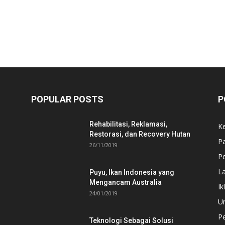
POPULAR POSTS
P
Rehabilitasi, Reklamasi,
K
Restorasi, dan Recovery Hutan
P
26/11/2019
Pe
L
Puyu, Ikan Indonesia yang
Mengancam Australia
Ik
24/01/2019
U
P
Teknologi Sebagai Solusi