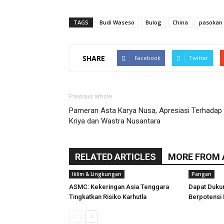
TAGS
Budi Waseso
Bulog
China
pasokan
SHARE
Facebook
Twitter
Previous article
Pameran Asta Karya Nusa, Apresiasi Terhadap
Kriya dan Wastra Nusantara
RELATED ARTICLES
MORE FROM
Iklim & Lingkungan
Pangan
ASMC: Kekeringan Asia Tenggara
Dapat Duku
Tingkatkan Risiko Karhutla
Berpotensi 