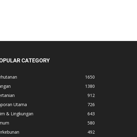
OPULAR CATEGORY
ehutanan
1650
angan
1380
rtanian
912
aporan Utama
726
lim & Lingkungan
643
mum
580
erkebunan
492