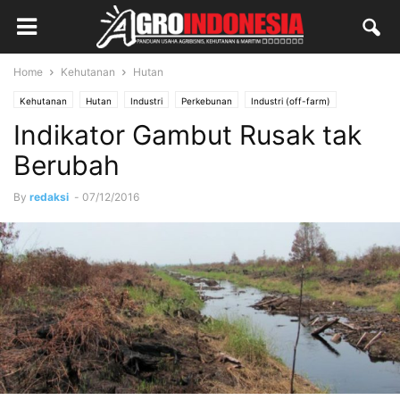
Home
Kehutanan
Hutan
Kehutanan
Hutan
Industri
Perkebunan
Industri (off-farm)
Indikator Gambut Rusak tak
Kebun (On-Farm)
Laporan Utama
Berubah
By
redaksi
-
07/12/2016