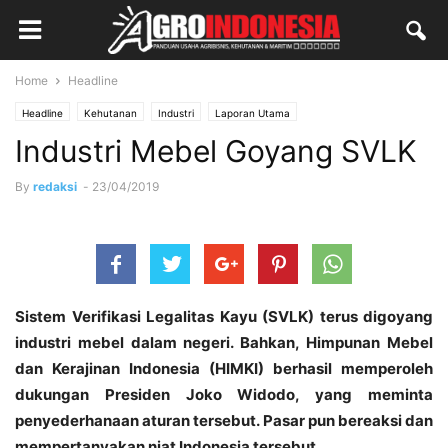
Home
Headline
Headline
Kehutanan
Industri
Laporan Utama
Industri Mebel Goyang SVLK
By
redaksi
-
23/04/2019
Sistem Verifikasi Legalitas Kayu (SVLK) terus digoyang
industri mebel dalam negeri. Bahkan, Himpunan Mebel
dan Kerajinan Indonesia (HIMKI) berhasil memperoleh
dukungan Presiden Joko Widodo, yang meminta
penyederhanaan aturan tersebut. Pasar pun bereaksi dan
mempertanyakan niat Indonesia tersebut.