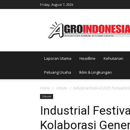
Friday, August 7, 2026
AgroIndonesia
Laporan Utama
Headline
Kehutanan
Peluang Usaha
Iklim & Lingkungan
Home
Umum
Industrial Festival 2025 Perkuat 
Umum
Industrial Festiv
Kolaborasi Gene