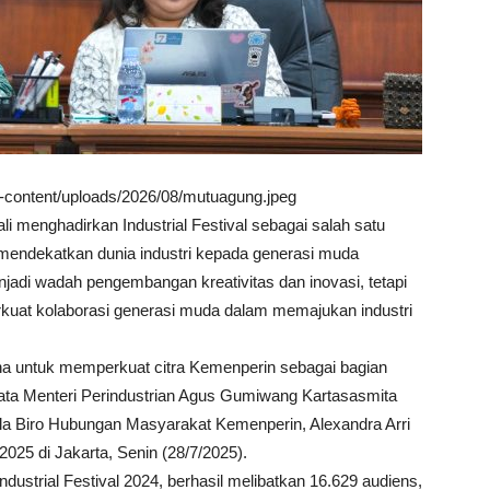
wp-content/uploads/2026/08/mutuagung.jpeg
i menghadirkan Industrial Festival sebagai salah satu
 mendekatkan dunia industri kepada generasi muda
njadi wadah pengembangan kreativitas dan inovasi, tetapi
uat kolaborasi generasi muda dalam memajukan industri
arana untuk memperkuat citra Kemenperin sebagai bagian
 kata Menteri Perindustrian Agus Gumiwang Kartasasmita
a Biro Hubungan Masyarakat Kemenperin, Alexandra Arri
2025 di Jakarta, Senin (28/7/2025).
strial Festival 2024, berhasil melibatkan 16.629 audiens,