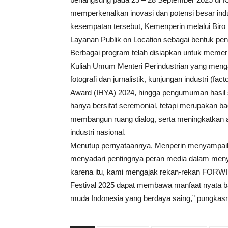
memperkenalkan inovasi dan potensi besar indu
kesempatan tersebut, Kemenperin melalui Bir
Layanan Publik on Location sebagai bentuk pe
Berbagai program telah disiapkan untuk memeriah
Kuliah Umum Menteri Perindustrian yang mengan
fotografi dan jurnalistik, kunjungan industri (f
Award (IHYA) 2024, hingga pengumuman hasil s
hanya bersifat seremonial, tetapi merupakan bagi
membangun ruang dialog, serta meningkatkan a
industri nasional.
Menutup pernyataannya, Menperin menyampaik
menyadari pentingnya peran media dalam menye
karena itu, kami mengajak rekan-rekan FORWIN
Festival 2025 dapat membawa manfaat nyata ba
muda Indonesia yang berdaya saing,” pungkas