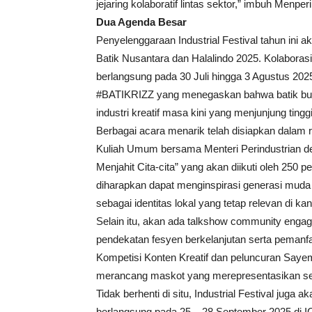
jejaring kolaboratif lintas sektor,” imbuh Menperi
Dua Agenda Besar
Penyelenggaraan Industrial Festival tahun ini 
Batik Nusantara dan Halalindo 2025. Kolaborasi
berlangsung pada 30 Juli hingga 3 Agustus 2025
#BATIKRIZZ yang menegaskan bahwa batik bukan
industri kreatif masa kini yang menjunjung tinggi 
Berbagai acara menarik telah disiapkan dalam r
Kuliah Umum bersama Menteri Perindustrian de
Menjahit Cita-cita” yang akan diikuti oleh 250 p
diharapkan dapat menginspirasi generasi mud
sebagai identitas lokal yang tetap relevan di ka
Selain itu, akan ada talkshow community engag
pendekatan fesyen berkelanjutan serta pemanfaa
Kompetisi Konten Kreatif dan peluncuran Sayem
merancang maskot yang merepresentasikan sem
Tidak berhenti di situ, Industrial Festival juga
berlangsung pada 25 – 28 September 2025 di IC