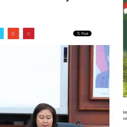
l
ht
co