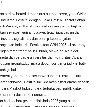
n.
akan berkolaborasi dengan dua agenda besar, yaitu Gelar
 Industrial Festival dengan Gelar Batik Nusantara akan
 di Pasaraya Blok M. Festival ini mengusung tagline
 sekadar warisan budaya, tetapi juga bagian dari
inovasi, digitalisasi, dan prinsip keberlanjutan.
angkaian Industrial Festival feat GBN 2025, di antaranya
ngan tema “Membatik Pikiran, Mewarnai Karakter,
eserta dari berbagai universitas dan komunitas. Acara ini
a dalam menghadapi masa depan serta menjadikan batik
ncah global.
ement yang membahas inovasi industri batik melalui
tan teknologi. Festival ini juga akan dimeriahkan dengan
bara Maskot Industri yang terbuka bagi publik untuk
angat industri 4.0 Indonesia.
 akan hadir dalam gelaran Halalindo 2025 yang akan
E BSD, Tangerang. Kolaborasi ini bertujuan untuk