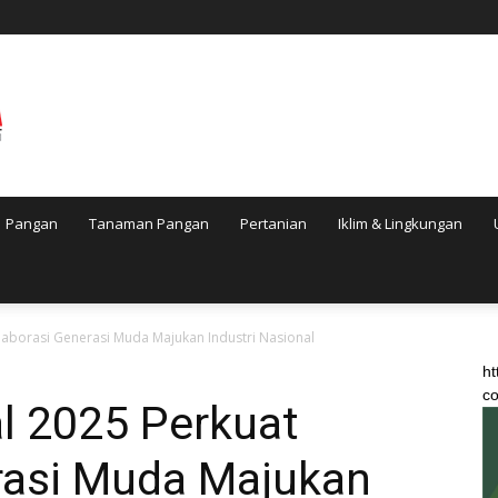
Pangan
Tanaman Pangan
Pertanian
Iklim & Lingkungan
Kolaborasi Generasi Muda Majukan Industri Nasional
ht
co
al 2025 Perkuat
rasi Muda Majukan