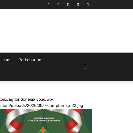
Umum
Perkebunan
tps://agroindonesia.co.id/wp-
ntent/uploads/2026/08/ikklan-ptpn-ke-22.jpg