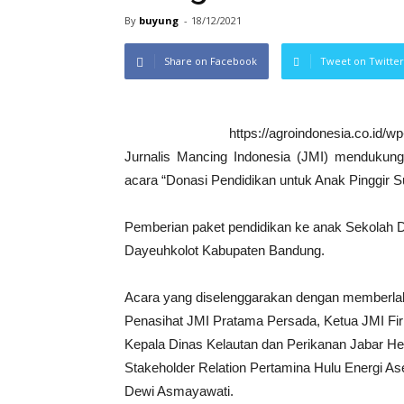
By
buyung
-
18/12/2021
Share on Facebook
Tweet on Twitter
https://agroindonesia.co.id/
Jurnalis Mancing Indonesia (JMI) mendukung
acara “Donasi Pendidikan untuk Anak Pinggir 
Pemberian paket pendidikan ke anak Sekolah Da
Dayeuhkolot Kabupaten Bandung.
Acara yang diselenggarakan dengan memberlakuk
Penasihat JMI Pratama Persada, Ketua JMI F
Kepala Dinas Kelautan dan Perikanan Jabar He
Stakeholder Relation Pertamina Hulu Energi 
Dewi Asmayawati.