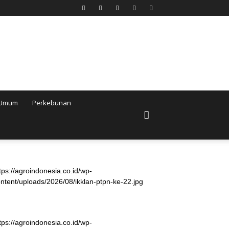
Umum
Perkebunan
tps://agroindonesia.co.id/wp-
ntent/uploads/2026/08/ikklan-ptpn-ke-22.jpg
tps://agroindonesia.co.id/wp-