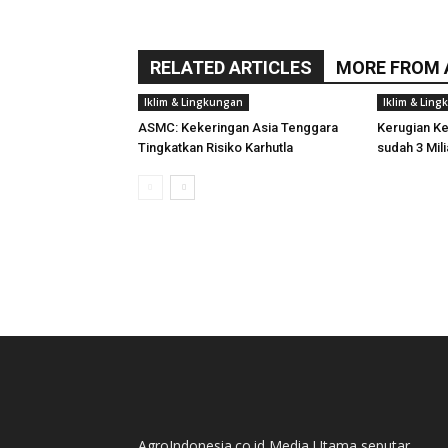
RELATED ARTICLES
MORE FROM
Iklim & Lingkungan
Iklim & Lin
ASMC: Kekeringan Asia Tenggara
Kerugian K
Tingkatkan Risiko Karhutla
sudah 3 Mili
AgroIndonesia.co.id Media Utama seputar