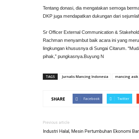
Tentang donasi, dia mengatakan semoga bermanf
DKP juga mendapatkan dukungan dari sejumlah 
Sr Officer External Communication & Stakehold
Rachman menyambut baik acara ini yang merup
lingkungan khususnya di Sungai Citarum. “Mud
pihak,” pungkasnya.Buyung N
TAGS
Jurnalis Mancing Indonesia
mancing asik 
SHARE
Facebook
Twitter
Previous article
Industri Halal, Mesin Pertumbuhan Ekonomi Ba