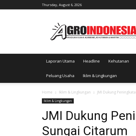
Thursday, August 6, 2026
AgroIndonesia
Laporan Utama
Headline
Kehutanan
Peluang Usaha
Iklim & Lingkungan
Home
Iklim & Lingkungan
JMI Dukung Peningkata
Iklim & Lingkungan
JMI Dukung Peni
Sungai Citarum