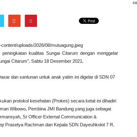
co
wp-content/uploads/2026/08/mutuagung.jpeg
 peningkatan kualitas Sungai Citarum dengan menggelar
Sungai Citarum”, Sabtu 18 Desember 2021.
sar dan santunan untuk anak yatim ini digelar di SDN 07
an protokol kesehatan (Prokes) secara ketat ini dihadiri
irman Wibowo, Pembina JMI Bandung yang juga sebagai
rmansyah, Sr Officer External Communication &
Asep Prasetya Rachman dan Kepala SDN Dayeuhkolot 7 R.