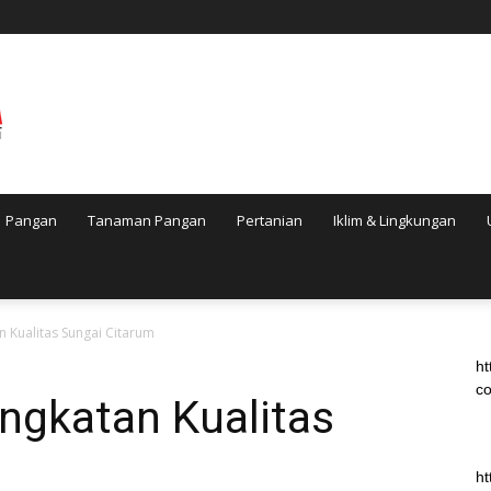
Pangan
Tanaman Pangan
Pertanian
Iklim & Lingkungan
n Kualitas Sungai Citarum
ht
co
ngkatan Kualitas
ht