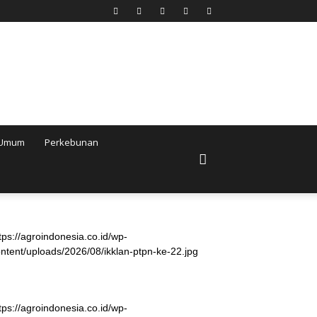
Umum
Perkebunan
tps://agroindonesia.co.id/wp-
ntent/uploads/2026/08/ikklan-ptpn-ke-22.jpg
tps://agroindonesia.co.id/wp-