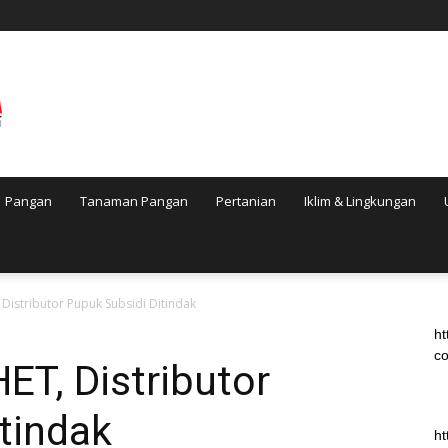
Pangan
Tanaman Pangan
Pertanian
Iklim & Lingkungan
, Distributor Pupuk Subsidi Ditindak
ht
co
ET, Distributor
tindak
ht