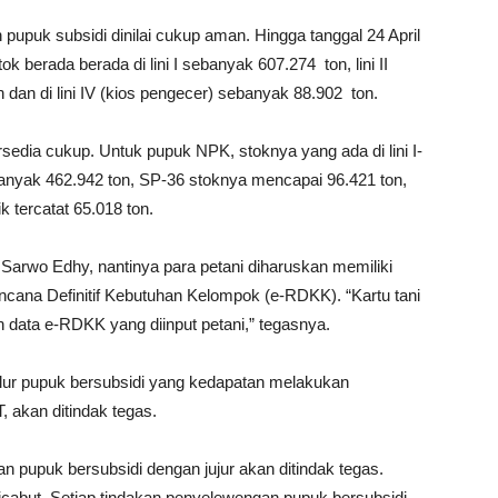
pupuk subsidi dinilai cukup aman. Hingga tanggal 24 April
ok berada berada di lini I sebanyak 607.274 ton, lini II
on dan di lini IV (kios pengecer) sebanyak 88.902 ton.
rsedia cukup. Untuk pupuk NPK, stoknya yang ada di lini I-
sebanyak 462.942 ton, SP-36 stoknya mencapai 96.421 ton,
 tercatat 65.018 ton.
 Sarwo Edhy, nantinya para petani diharuskan memiliki
Rencana Definitif Kebutuhan Kelompok (e-RDKK). “Kartu tani
 data e-RDKK yang diinput petani,” tegasnya.
lur pupuk bersubsidi yang kedapatan melakukan
 akan ditindak tegas.
an pupuk bersubsidi dengan jujur akan ditindak tegas.
 dicabut. Setiap tindakan penyelewengan pupuk bersubsidi