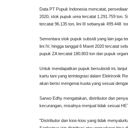
Data PT Pupuk Indonesia mencatat, persediaan 
2020, stok pupuk urea tercatat 1.291.759 ton. St
tercatat 96.135 ton, lini III sebanyak 499.448 t
Sementara stok pupuk subsidi yang lain juga te
lini IV, hingga tanggal 6 Maret 2020 tercatat 
pupuk ZA tercatat 180.803 ton dan pupuk organik
Untuk mendapatkan pupuk bersubsidi ini, lanjut
kartu tani yang terintegrasi dalam Elektronik 
akan berisi mengenai kuota yang sesuai dengan
Sarwo Edhy mengatakan, distributor dan penya
kecurangan, misalnya menjual tidak sesuai HET,
“Distributor dan kios-kios yang tidak menyalurk
Sanksinya izin distribusi atau penyaluran bisa