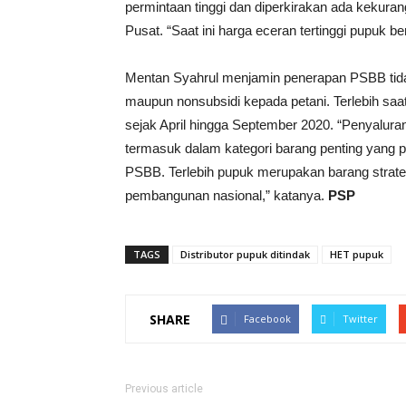
permintaan tinggi dan diperkirakan ada kekur
Pusat. “Saat ini harga eceran tertinggi pupuk b
Mentan Syahrul menjamin penerapan PSBB tid
maupun nonsubsidi kepada petani. Terlebih sa
sejak April hingga September 2020. “Penyalura
termasuk dalam kategori barang penting yang pe
PSBB. Terlebih pupuk merupakan barang strate
pembangunan nasional,” katanya.
PSP
TAGS
Distributor pupuk ditindak
HET pupuk
SHARE
Facebook
Twitter
Previous article