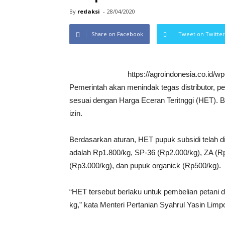
By
redaksi
-
28/04/2020
Share on Facebook
Tweet on Twitter
https://agroindonesia.co.id/
Pemerintah akan menindak tegas distributor, pe
sesuai dengan Harga Eceran Teritnggi (HET). 
izin.
Berdasarkan aturan, HET pupuk subsidi telah d
adalah Rp1.800/kg, SP-36 (Rp2.000/kg), ZA (
(Rp3.000/kg), dan pupuk organick (Rp500/kg).
“HET tersebut berlaku untuk pembelian petani 
kg,” kata Menteri Pertanian Syahrul Yasin Limpo