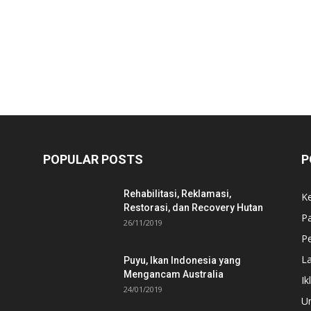
POPULAR POSTS
P
Rehabilitasi, Reklamasi,
K
Restorasi, dan Recovery Hutan
P
26/11/2019
Pe
L
Puyu, Ikan Indonesia yang
Mengancam Australia
Ik
24/01/2019
U