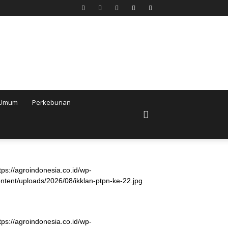
Umum
Perkebunan
tps://agroindonesia.co.id/wp-
ntent/uploads/2026/08/ikklan-ptpn-ke-22.jpg
tps://agroindonesia.co.id/wp-