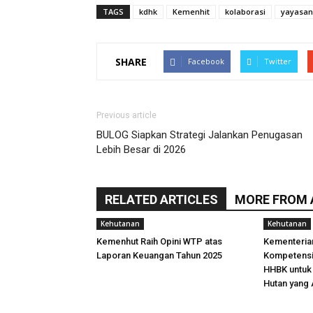
TAGS
kdhk
Kemenhit
kolaborasi
yayasan
SHARE
Facebook
Twitter
Previous article
BULOG Siapkan Strategi Jalankan Penugasan
Lebih Besar di 2026
RELATED ARTICLES
MORE FROM
Kehutanan
Kehutanan
Kemenhut Raih Opini WTP atas
Kementeria
Laporan Keuangan Tahun 2025
Kompetens
HHBK untuk 
Hutan yang 