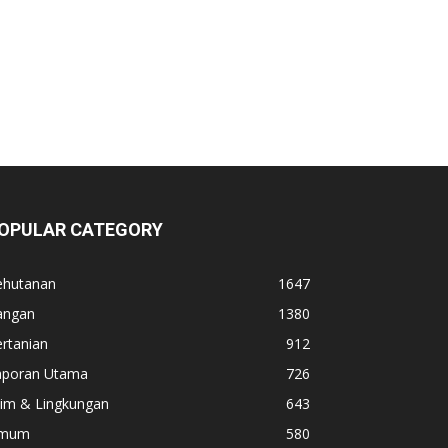
OPULAR CATEGORY
ehutanan
1647
angan
1380
rtanian
912
aporan Utama
726
lim & Lingkungan
643
mum
580