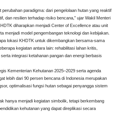
t perubahan paradigma: dari pengelolaan hutan yang reaktif
f, dan resilien terhadap risiko bencana,” ujar Wakil Menteri
K diharapkan menjadi Center of Excellence atau unit
a menjadi model pengembangan teknologi dan kebijakan.
erapa lokasi KHDTK untuk dikembangkan bersama-sama
pa kegiatan antara lain: rehabilitasi lahan kritis,
 serta integrasi ketahanan pangan dan energi berbasis
tegis Kementerian Kehutanan 2025–2029 serta agenda
gat lebih dari 90 persen bencana di Indonesia merupakan
ngsor, optimalisasi fungsi hutan sebagai penyangga sistem
ak hanya menjadi kegiatan simbolik, tetapi berkembang
pendidikan kehutanan yang dapat direplikasi secara