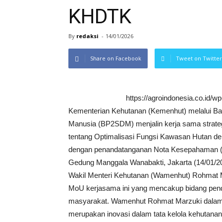
KHDTK
By
redaksi
-
14/01/2026
Share on Facebook
Tweet on Twitter
https://agroindonesia.co.id/
Kementerian Kehutanan (Kemenhut) melalui 
Manusia (BP2SDM) menjalin kerja sama strate
tentang Optimalisasi Fungsi Kawasan Hutan de
dengan penandatanganan Nota Kesepahaman (M
Gedung Manggala Wanabakti, Jakarta (14/01/2
Wakil Menteri Kehutanan (Wamenhut) Rohmat 
MoU kerjasama ini yang mencakup bidang pendi
masyarakat. Wamenhut Rohmat Marzuki dala
merupakan inovasi dalam tata kelola kehutanan