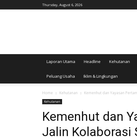
Thursday, August 6, 2026
AgroIndonesia
Laporan Utama
Headline
Kehutanan
Peluang Usaha
Iklim & Lingkungan
Home
Kehutanan
Kemenhut dan Yayasan Pertami
Kehutanan
Kemenhut dan Y
Jalin Kolaborasi