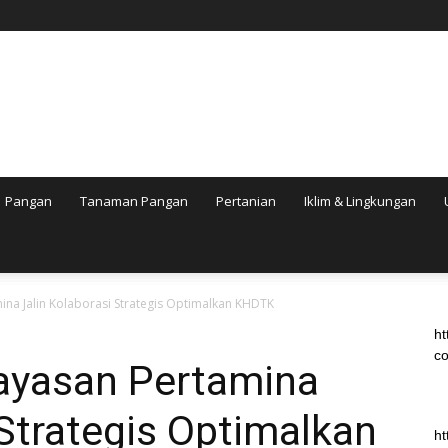
Pangan
Tanaman Pangan
Pertanian
Iklim & Lingkungan
na Jalin Kolaborasi Strategis Optimalkan KHDTK
ht
co
ayasan Pertamina
 Strategis Optimalkan
ht