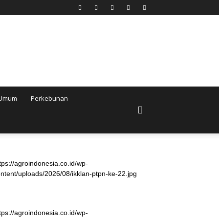
Umum
Perkebunan
tps://agroindonesia.co.id/wp-
ntent/uploads/2026/08/ikklan-ptpn-ke-22.jpg
tps://agroindonesia.co.id/wp-