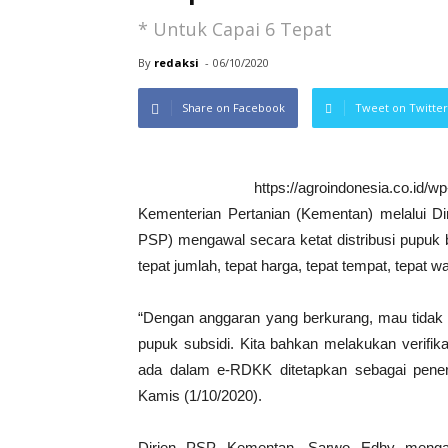
* Untuk Capai 6 Tepat
By
redaksi
-
06/10/2020
Share on Facebook
Tweet on Twitter
https://agroindonesia.co.id/
Kementerian Pertanian (Kementan) melalui Dir
PSP) mengawal secara ketat distribusi pupuk be
tepat jumlah, tepat harga, tepat tempat, tepat w
“Dengan anggaran yang berkurang, mau tidak 
pupuk subsidi. Kita bahkan melakukan verifi
ada dalam e-RDKK ditetapkan sebagai pener
Kamis (1/10/2020).
Dirjen PSP Kementan, Sarwo Edhy mengatak