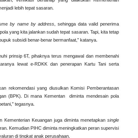
njadi lebih tepat sasaran.
isme
by name by address
, sehingga data valid penerima
la yang kita jalankan sudah tepat sasaran. Tapi, kita tetap
puk subsidi benar-benar bermanfaat,” katanya.
hi prinsip 6T, pihaknya terus mengawal dan membenahi
antaranya lewat e-RDKK dan penerapan Kartu Tani serta
sikan rekomendasi yang diusulkan Komisi Pemberantasan
gan (BPK). Di mana Kementan diminta mendesain pola
etani,” tegasnya.
dan Kementerian Keuangan juga diminta menetapkan
single
an. Kemudian PIHC diminta meningkatkan peran supervisi
luran di tingkat anak perusahaan.