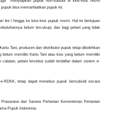
 juga menyiapkan pupuk non-subsidi di kios-kios resmi
 pupuk bisa memanfaatkan pupuk ini.
i lini I hingga ke kios-kios pupuk resmi. Hal ini bertujuan
ebutuhannya belum tercukupi, dan bagi petani yang tidak
rtu Tani, produsen dan distributor pupuk tetap dibolehkan
 belum memiliki Kartu Tani atau kios yang belum memiliki
catatan, petani tersebut sudah terdaftar dalam sistem e-
n e-RDKK, tetap dapat menebus pupuk bersubsidi secara
al Prasarana dan Sarana Pertanian Kementerian Pertanian
tama Pupuk Indonesia.