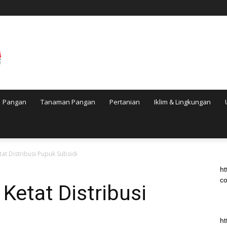
Pangan
Tanaman Pangan
Pertanian
Iklim & Lingkungan
at Distribusi Pupuk Subsidi
ht
co
etat Distribusi
ht