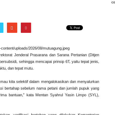
co
wp-content/uploads/2026/08/mutuagung.jpeg
ektorat Jenderal Prasarana dan Sarana Pertanian (Ditjen
rsubsidi, sehingga mencapai prinsip 6T, yaitu tepat jenis,
aktu, dan tepat mutu.
mau kita selektif dalam mengalokasikan dan menyalurkan
kasi bertahap sebelum nama petani dan jumlah pupuk yang
ima bantuan,” kata Mentan Syahrul Yasin Limpo (SYL),
an, verifikasi bertahap yang dilakukan Kementerian