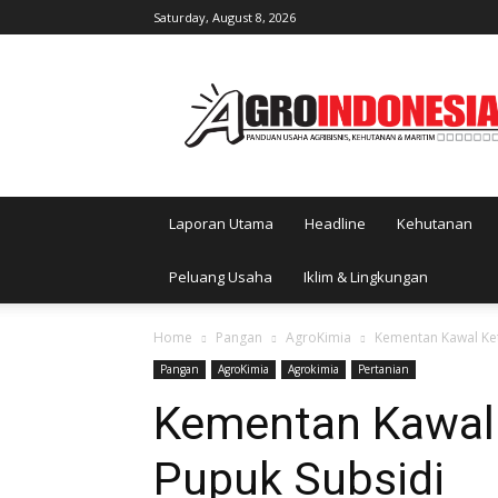
Saturday, August 8, 2026
AgroIndonesia
Laporan Utama
Headline
Kehutanan
Peluang Usaha
Iklim & Lingkungan
Home
Pangan
AgroKimia
Kementan Kawal Ket
Pangan
AgroKimia
Agrokimia
Pertanian
Kementan Kawal K
Pupuk Subsidi