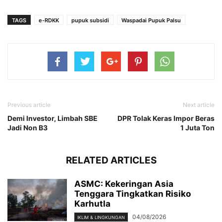
TAGS
e-RDKK
pupuk subsidi
Waspadai Pupuk Palsu
Previous article
Next article
Demi Investor, Limbah SBE
DPR Tolak Keras Impor Beras
Jadi Non B3
1 Juta Ton
RELATED ARTICLES
ASMC: Kekeringan Asia
Tenggara Tingkatkan Risiko
Karhutla
04/08/2026
IKLIM & LINGKUNGAN