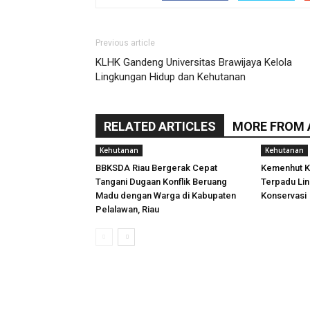
Previous article
KLHK Gandeng Universitas Brawijaya Kelola
Lingkungan Hidup dan Kehutanan
RELATED ARTICLES
MORE FROM
Kehutanan
Kehutanan
BBKSDA Riau Bergerak Cepat
Kemenhut K
Tangani Dugaan Konflik Beruang
Terpadu Li
Madu dengan Warga di Kabupaten
Konservasi
Pelalawan, Riau