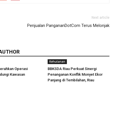
Next article
Penjualan PangananDotCom Terus Melonjak
 AUTHOR
Kehutanan
erahkan Operasi
BBKSDA Riau Perkuat Sinergi
ndungi Kawasan
Penanganan Konflik Monyet Ekor
Panjang di Tembilahan, Riau