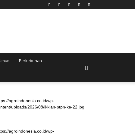
Umum
Perkebunan
tps://agroindonesia.co.id/wp-
ntent/uploads/2026/08/ikklan-ptpn-ke-22.jpg
tps://agroindonesia.co.id/wp-