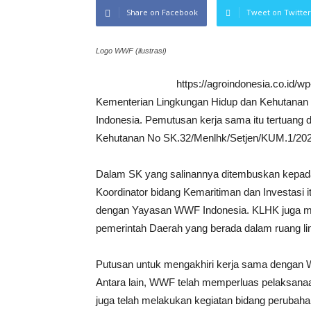
Share on Facebook
Tweet on Twitter
Logo WWF (ilustrasi)
https://agroindonesia.co.id/
Kementerian Lingkungan Hidup dan Kehutana
Indonesia. Pemutusan kerja sama itu tertuang
Kehutanan No SK.32/Menlhk/Setjen/KUM.1/2020 
Dalam SK yang salinannya ditembuskan kepada
Koordinator bidang Kemaritiman dan Investas
dengan Yayasan WWF Indonesia. KLHK juga 
pemerintah Daerah yang berada dalam ruang l
Putusan untuk mengakhiri kerja sama dengan 
Antara lain, WWF telah memperluas pelaksana
juga telah melakukan kegiatan bidang perubah