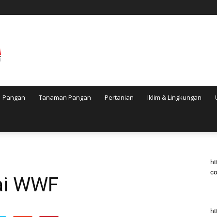
Pangan
Tanaman Pangan
Pertanian
Iklim & Lingkungan
ht
co
ai WWF
ht