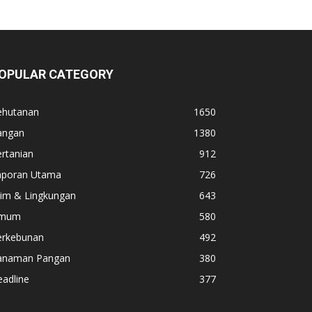
OPULAR CATEGORY
ehutanan
1650
angan
1380
rtanian
912
aporan Utama
726
lim & Lingkungan
643
mum
580
erkebunan
492
anaman Pangan
380
adline
377