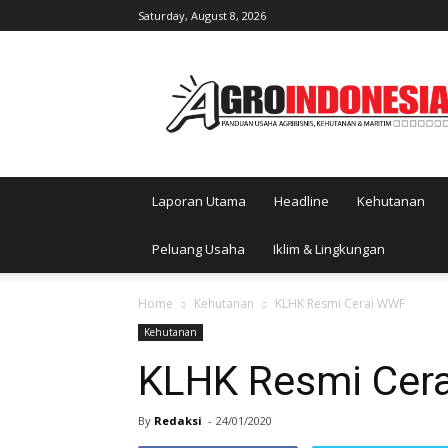
Saturday, August 8, 2026
AgroIndonesia
Laporan Utama
Headline
Kehutanan
Peluang Usaha
Iklim & Lingkungan
Home
Kehutanan
KLHK Resmi Cerai WWF
Kehutanan
KLHK Resmi Cer
By
Redaksi
-
24/01/2020