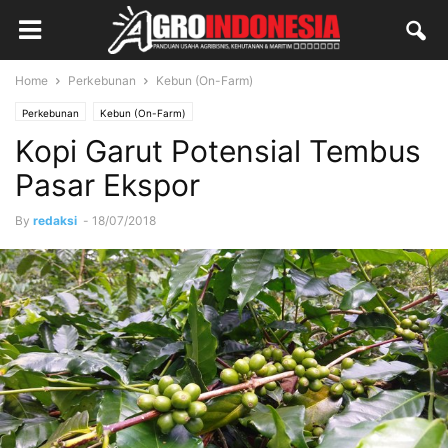
Home
Perkebunan
Kebun (On-Farm)
Perkebunan
Kebun (On-Farm)
Kopi Garut Potensial Tembus
Pasar Ekspor
By
redaksi
-
18/07/2018