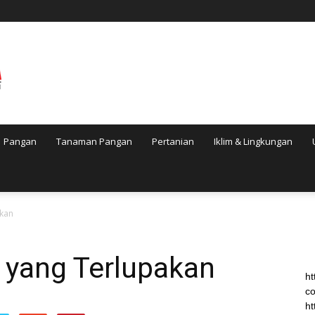
Pangan
Tanaman Pangan
Pertanian
Iklim & Lingkungan
akan
 yang Terlupakan
ht
co
ht