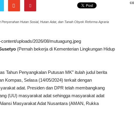
co
at Penyerahan Hutan Sosial, Hutan Adat, dan Tanah Obyek Reforma Agraria
wp-content/uploads/2026/08/mutuagung.jpeg
Susetyo
(Pernah bekerja di Kementerian Lingkungan Hidup
las Tahun Penyangkalan Putusan MK” itulah judul berita
ian Kompas, Selasa (14/05/2024) terkait dengan
yarakat adat. Presiden dan DPR telah membangkang
dang (UU) masyarakat adat sehingga masyarakat adat
l Aliansi Masyarakat Adat Nusantara (AMAN, Rukka