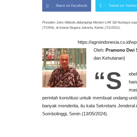
Share on Facebook
Tweet on Twitter
Presiden Joko Widodo didampingi Menteri LHK Siti Nurbaya sa
(TORA), di Istana Negara Jakarta, Kamis (7/1/2021).
https://agroindonesia.co.id/
Oleh:
Pramono Dwi 
dan Kehutanan)
“S
ebe
har
mas
perintah konstitusi untuik membuat undang-un
banyak menderita, itu kata Sekretaris Jendera
Sombolinggi, Senin (13/05/2024).