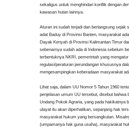
sekaligus untuk menghindari konflik dengan d
kawasan hutan lainnya.
Aturan ini sudah terjadi dan berlangsung seja
adat Baduy di Provinsi Banten, masyarakat ad
Dayak Kenyah di Provinsi Kalimantan Timur da
sebenarnya sudah ada di Indonesia sebelum ber
terbentuknya NKRI, pemerintah yang mengatur d
regulasi/peraturan perundangan khususnya dal
mengesampingkan keberadaan masyarakat adat
Lihat saja, dalam UU Nomor 5 Tahun 1960 tent
penjelasan umum UU tersebut, disebut bahwa 
Undang Pokok Agraria, yang pada hakikatnya b
ulayat itu akan diperhatikan, sepanjang hak 
masyarakat hukum yang bersangkutan. Misalny
(umpamanya hak guna usaha), masyarakat hu