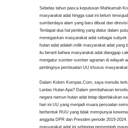
Sebelas tahun pasca keputusan Mahkamah Kons
masyarakat adat hingga saat ini belum terwujud
sumberdaya alam yang baru dibuat dan direvi
Terdapat dua hal penting yang diatur dalam pu
menegaskan masyarakat adat sebagai subyek 
hutan adat adalah milik masyarakat adat yang 
itu berarti bahwa masyarakat adat dianggap ca
mengatur sumber-sumber agrarian di wilayah a
pentingnya pembuatan UU khusus masyarakat 
Dalam Kolom Kompas.Com, saya menulis terkait
Lantas Hutan Apa? Dalam pembahasan tersebu
negara namun hutan adat tetap diperlakukan s
hari ini UU yang menjadi muara persoalan semua
berbentuk RUU yang tidak mempunyai kewenan
anggota DPR dan Presiden periode 2019-2024. 
masyarakat adat ini sehingga pemerintah mau