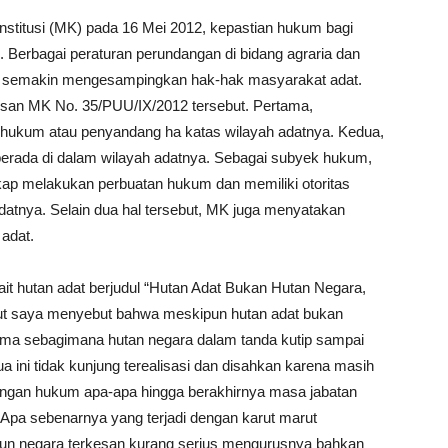
titusi (MK) pada 16 Mei 2012, kepastian hukum bagi
. Berbagai peraturan perundangan di bidang agraria dan
si semakin mengesampingkan hak-hak masyarakat adat.
tusan MK No. 35/PUU/IX/2012 tersebut. Pertama,
hukum atau penyandang ha katas wilayah adatnya. Kedua,
berada di dalam wilayah adatnya. Sebagai subyek hukum,
kap melakukan perbuatan hukum dan memiliki otoritas
datnya. Selain dua hal tersebut, MK juga menyatakan
adat.
 hutan adat berjudul “Hutan Adat Bukan Hutan Negara,
t saya menyebut bahwa meskipun hutan adat bukan
ama sebagimana hutan negara dalam tanda kutip sampai
 ini tidak kunjung terealisasi dan disahkan karena masih
gan hukum apa-apa hingga berakhirnya masa jabatan
Apa sebenarnya yang terjadi dengan karut marut
pun negara terkesan kurang serius mengurusnya bahkan