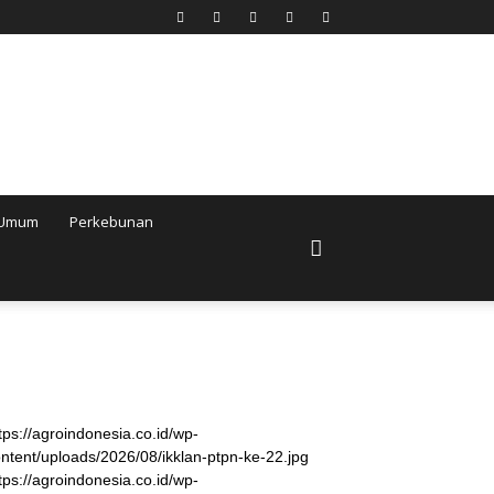
Umum
Perkebunan
tps://agroindonesia.co.id/wp-
ntent/uploads/2026/08/ikklan-ptpn-ke-22.jpg
tps://agroindonesia.co.id/wp-