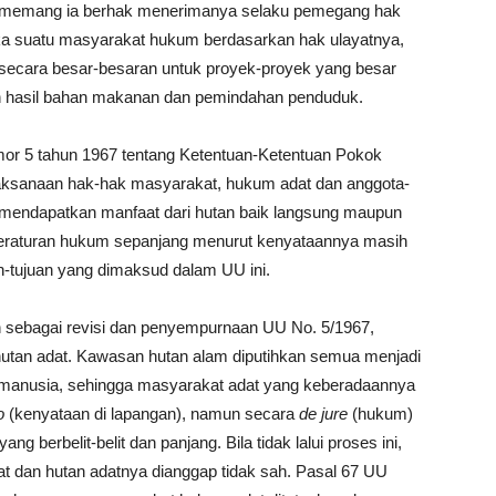
ang memang ia berhak menerimanya selaku pemegang hak
 jika suatu masyarakat hukum berdasarkan hak ulayatnya,
 secara besar-besaran untuk proyek-proyek yang besar
 hasil bahan makanan dan pemindahan penduduk.
or 5 tahun 1967 tentang Ketentuan-Ketentuan Pokok
aksanaan hak-hak masyarakat, hukum adat dan anggota-
 mendapatkan manfaat dari hutan baik langsung maupun
 peraturan hukum sepanjang menurut kenyataannya masih
n-tujuan yang dimaksud dalam UU ini.
 sebagai revisi dan penyempurnaan UU No. 5/1967,
utan adat. Kawasan hutan alam diputihkan semua menjadi
i manusia, sehingga masyarakat adat yang keberadaannya
o
(kenyataan di lapangan), namun secara
de jure
(hukum)
ng berbelit-belit dan panjang. Bila tidak lalui proses ini,
t dan hutan adatnya dianggap tidak sah. Pasal 67 UU