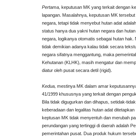
Pertama,
keputusan MK yang terkait dengan keh
lapangan. Masalahnya, keputusan MK tersebut
negara, tetapi tidak menyebut hutan adat adal
status hanya dua yakni hutan negara dan hutan
negara, logikanya otomatis sebagai hutan ha
tidak demikian adanya kalau tidak secara tekstua
negara sifatnya menggantung, maka pemerintah
Kehutanan (KLHK), masih mengatur dan memper
diatur oleh pusat secara detil (rigid).
Kedua,
mestinya MK dalam amar keputusannya
41/1999 khususnya yang terkait dengan penguku
Bila tidak digugurkan dan dihapus, setidak-tid
keberadaan dan legalitas hutan adat ditetapka
keptusan MK tidak menyentuh dan merubah pasa
perundangan yang tertinggi di daerah adalah P
pemerintahan pusat. Dua produk hukum tersebu