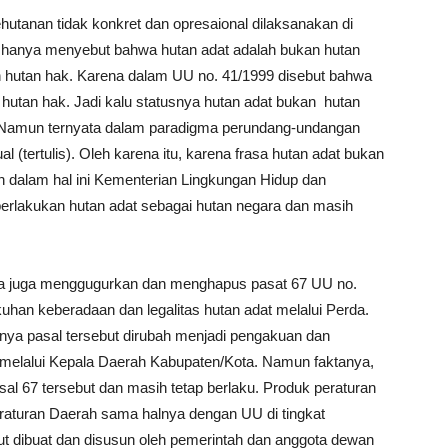
utanan tidak konkret dan opresaional dilaksanakan di
 hanya menyebut bahwa hutan adat adalah bukan hutan
ah hutan hak. Karena dalam UU no. 41/1999 disebut bahwa
 hutan hak. Jadi kalu statusnya hutan adat bukan hutan
k. Namun ternyata dalam paradigma perundang-undangan
l (tertulis). Oleh karena itu, karena frasa hutan adat bukan
 dalam hal ini Kementerian Lingkungan Hidup dan
lakukan hutan adat sebagai hutan negara dan masih
 juga menggugurkan dan menghapus pasat 67 UU no.
han keberadaan dan legalitas hutan adat melalui Perda.
aknya pasal tersebut dirubah menjadi pengakuan dan
n melalui Kepala Daerah Kabupaten/Kota. Namun faktanya,
l 67 tersebut dan masih tetap berlaku. Produk peraturan
eraturan Daerah sama halnya dengan UU di tingkat
t dibuat dan disusun oleh pemerintah dan anggota dewan