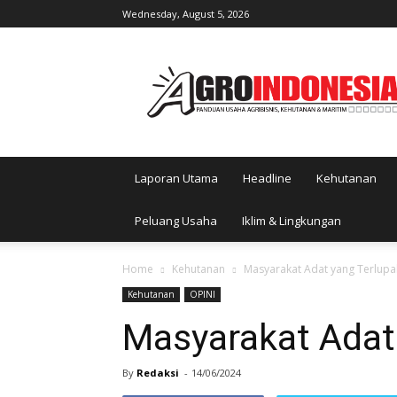
Wednesday, August 5, 2026
AgroIndonesia
Laporan Utama
Headline
Kehutanan
Peluang Usaha
Iklim & Lingkungan
Home
Kehutanan
Masyarakat Adat yang Terlup
Kehutanan
OPINI
Masyarakat Adat
By
Redaksi
-
14/06/2024