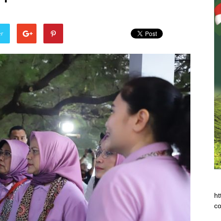
er
ht
co