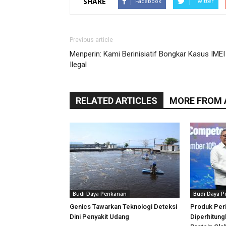
SHARE
Facebook
Twitter
Previous article
Menperin: Kami Berinisiatif Bongkar Kasus IMEI
Ilegal
RELATED ARTICLES
MORE FROM
Budi Daya Perikanan
Budi Daya P
Genics Tawarkan Teknologi Deteksi
Produk Per
Dini Penyakit Udang
Diperhitung