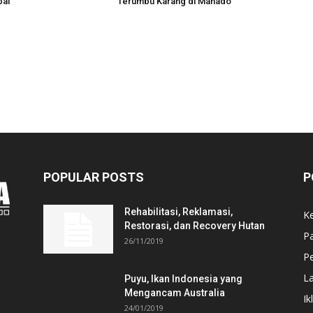
bal
Terumbu Karang di Manado
POPULAR POSTS
P
Rehabilitasi, Reklamasi,
K
Restorasi, dan Recovery Hutan
P
26/11/2019
Pe
L
Puyu, Ikan Indonesia yang
Mengancam Australia
Ik
24/01/2019