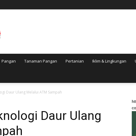
Pangan
Tanaman Pangan
Pertanian
Iklim & Lingkungan
ogi Daur Ulang Melalui ATM Sampah
ht
co
nologi Daur Ulang
mpah