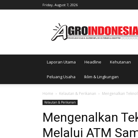
Friday, August 7, 2026
AgroIndonesia
Laporan Utama
Headline
Kehutanan
Peluang Usaha
Iklim & Lingkungan
Home
Kelautan & Perikanan
Mengenalkan Teknol
Kelautan & Perikanan
Mengenalkan Tek
Melalui ATM Sa