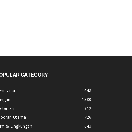
OPULAR CATEGORY
ehutanan
1648
angan
1380
rtanian
912
aporan Utama
726
lim & Lingkungan
643