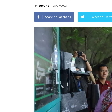
By
buyung
-
28/07/2023
Share on Facebook
Tweet on Twitt