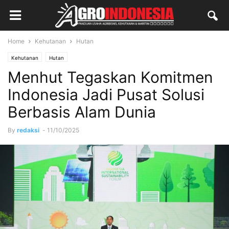
Home
Kehutanan
Hutan
Kehutanan
Hutan
Menhut Tegaskan Komitmen
Indonesia Jadi Pusat Solusi
Berbasis Alam Dunia
By
redaksi
-
11/10/2025