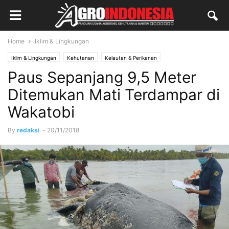
Home
Iklim & Lingkungan
Iklim & Lingkungan
Kehutanan
Kelautan & Perikanan
Paus Sepanjang 9,5 Meter
Ditemukan Mati Terdampar di
Wakatobi
By
redaksi
-
20/11/2018