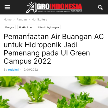
Home
Pangan
Hortikultura
Pangan
Hortikultura
Iklim & Lingkungan
Pemanfaatan Air Buangan AC
untuk Hidroponik Jadi
Pemenang pada UI Green
Campus 2022
By
redaksi
-
12/09/2022