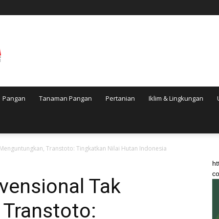
Pangan
Tanaman Pangan
Pertanian
Iklim & Lingkungan
Menguntungkan, Transtoto: Tingkatkan Nilai Hutan Indonesia
ht
co
vensional Tak
Transtoto: