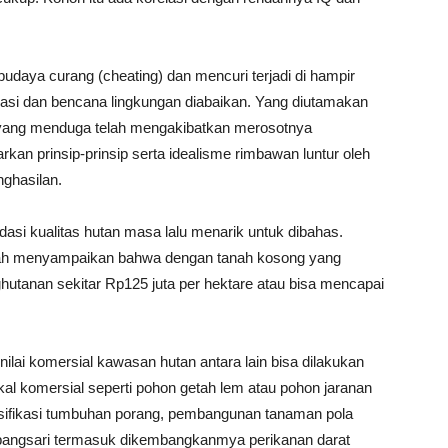
budaya curang (cheating) dan mencuri terjadi di hampir
asi dan bencana lingkungan diabaikan. Yang diutamakan
o yang menduga telah mengakibatkan merosotnya
an prinsip-prinsip serta idealisme rimbawan luntur oleh
ghasilan.
asi kualitas hutan masa lalu menarik untuk dibahas.
rnah menyampaikan bahwa dengan tanah kosong yang
hutanan sekitar Rp125 juta per hektare atau bisa mencapai
nilai komersial kawasan hutan antara lain bisa dilakukan
kal komersial seperti pohon getah lem atau pohon jaranan
nsifikasi tumbuhan porang, pembangunan tanaman pola
mpangsari termasuk dikembangkanmya perikanan darat