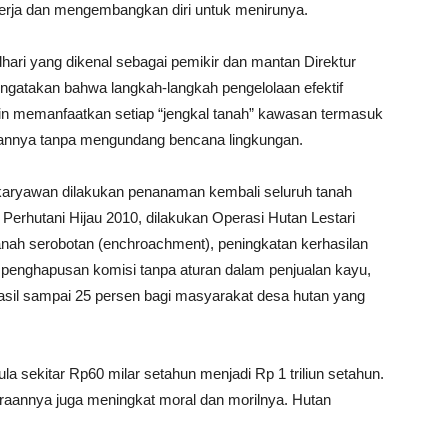
bekerja dan mengembangkan diri untuk menirunya.
ari yang dikenal sebagai pemikir dan mantan Direktur
gatakan bahwa langkah-langkah pengelolaan efektif
 lain memanfaatkan setiap “jengkal tanah” kawasan termasuk
ahannya tanpa mengundang bencana lingkungan.
karyawan dilakukan penanaman kembali seluruh tanah
 Perhutani Hijau 2010, dilakukan Operasi Hutan Lestari
nah serobotan (enchroachment), peningkatan kerhasilan
 penghapusan komisi tanpa aturan dalam penjualan kayu,
hasil sampai 25 persen bagi masyarakat desa hutan yang
 sekitar Rp60 milar setahun menjadi Rp 1 triliun setahun.
aannya juga meningkat moral dan morilnya. Hutan