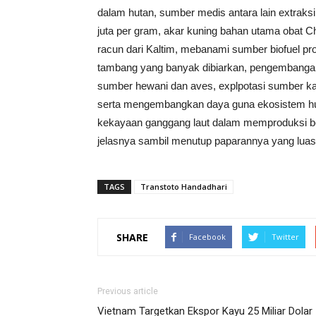
dalam hutan, sumber medis antara lain extraks
juta per gram, akar kuning bahan utama obat C
racun dari Kaltim, mebanami sumber biofuel pr
tambang yang banyak dibiarkan, pengembanga
sumber hewani dan aves, explpotasi sumber kalor
serta mengembangkan daya guna ekosistem hut
kekayaan ganggang laut dalam memproduksi be
jelasnya sambil menutup paparannya yang luas
TAGS
Transtoto Handadhari
SHARE
Facebook
Twitter
Previous article
Vietnam Targetkan Ekspor Kayu 25 Miliar Dolar