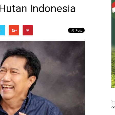
 Hutan Indonesia
er
ht
co