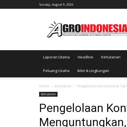
Sunday, August 9, 2026
AgroIndonesia
Laporan Utama
Headline
Kehutanan
Peluang Usaha
Iklim & Lingkungan
Home
Kehutanan
Pengelolaan Konvensional Tak 
Kehutanan
Pengelolaan Kon
Menguntungkan, 