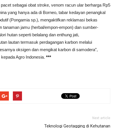
i pacet sebagai obat stroke, venom racun ular berharga Rp5
hina yang hanya ada di Borneo, tabar kedayan penangkal
odutif (Pongamia sp.), mengaktifkan reklamasi bekas
n tanaman jamu (herbal/empon-empon) dan sumber-
i hutan seperti belalang dan enthung jati,
an lautan termasuk perdagangan karbon melalui
sarnya oksigen dan mengikat karbon di samodera”,
 kepada Agro Indonesia.
***
Next article
Teknologi Geotagging di Kehutanan