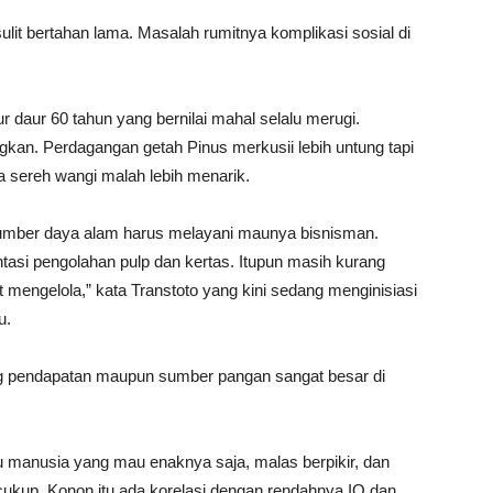
lit bertahan lama. Masalah rumitnya komplikasi sosial di
 daur 60 tahun yang bernilai mahal selalu merugi.
an. Perdagangan getah Pinus merkusii lebih untung tapi
a sereh wangi malah lebih menarik.
 Sumber daya alam harus melayani maunya bisnisman.
ntasi pengolahan pulp dan kertas. Itupun masih kurang
t mengelola,” kata Transtoto yang kini sedang menginisiasi
u.
g pendapatan maupun sumber pangan sangat besar di
u manusia yang mau enaknya saja, malas berpikir, dan
cukup. Konon itu ada korelasi dengan rendahnya IQ dan