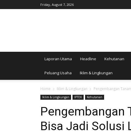
Friday, August 7, 2026
AgroIndonesia
Laporan Utama
Headline
Kehutanan
Peluang Usaha
Iklim & Lingkungan
Home
Iklim & Lingkungan
Pengembangan Tanaman
Iklim & Lingkungan
IPTEK
Kehutanan
Pengembangan T
Bisa Jadi Solusi