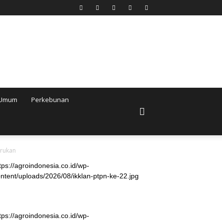
Umum
Perkebunan
arukan
tps://agroindonesia.co.id/wp-
ntent/uploads/2026/08/ikklan-ptpn-ke-22.jpg
tps://agroindonesia.co.id/wp-