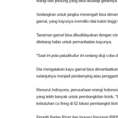
wangi dan jelutung yang bisa disadap getahnya
Sedangkan untuk jangka menengah bisa diman
gamal, yang kayunya memiliki nilai kalori tinggi
Tanaman gamal bisa dibudidayakan dengan siste
ditebang habis untuk pemanfaatan kayunya.
“Saat ini pola paludikultur ini sedang diuji cob
Dia mengatakan kayu gamal bisa dimanfaatkan d
selanjutnya menjadi pendamping atau pengganti 
Menurut Indroyono, perusahaan energi Indones
yang lebih banyak untuk pembangkitan listrik. “
kebutuhan co firing di 52 lokasi pembangkit list
Peneliti Badan Riset dan Inovasi Nasional (B