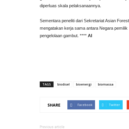
diperluas skala pelaksanaannya.
Sementara peneliti dari Sekretariat Asian For
mengatakan kerja sama antara Negara pemilik h
pengelolaan gambut. ****
AI
TAGS
biodisel
bioenergi
biomassa
SHARE
Facebook
Twitter
Previous article