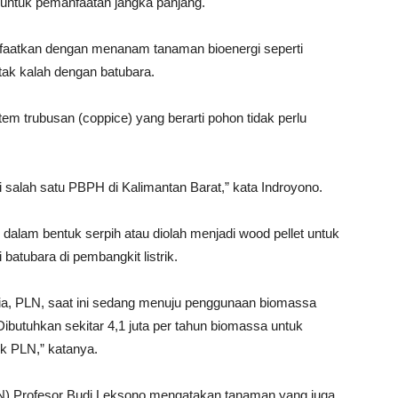
 untuk pemanfaatan jangka panjang.
faatkan dengan menanam tanaman bioenergi seperti
 tak kalah dengan batubara.
m trubusan (coppice) yang berarti pohon tidak perlu
a di salah satu PBPH di Kalimantan Barat,” kata Indroyono.
alam bentuk serpih atau diolah menjadi wood pellet untuk
batubara di pembangkit listrik.
ia, PLN, saat ini sedang menuju penggunaan biomassa
Dibutuhkan sekitar 4,1 juta per tahun biomassa untuk
rik PLN,” katanya.
RIN) Profesor Budi Leksono mengatakan tanaman yang juga