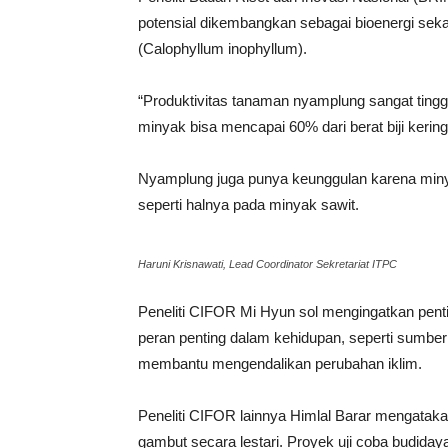
potensial dikembangkan sebagai bioenergi seka
(Calophyllum inophyllum).
“Produktivitas tanaman nyamplung sangat ting
minyak bisa mencapai 60% dari berat biji kering
Nyamplung juga punya keunggulan karena minya
seperti halnya pada minyak sawit.
Haruni Krisnawati, Lead Coordinator Sekretariat ITPC
Peneliti CIFOR Mi Hyun sol mengingatkan pent
peran penting dalam kehidupan, seperti sumber
membantu mengendalikan perubahan iklim.
Peneliti CIFOR lainnya Himlal Barar mengatak
gambut secara lestari. Proyek uji coba budidaya