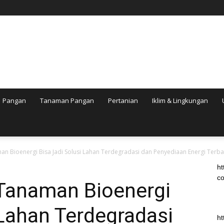
Pangan
Tanaman Pangan
Pertanian
Iklim & Lingkungan
 Bioenergi Bisa Jadi Solusi Lahan Terdegradasi dan Penyediaan Energi Terb
ht
co
anaman Bioenergi
 Lahan Terdegradasi
ht