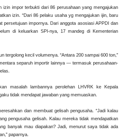
 izin impor terbukti dari 86 perusahaan yang mengajukan
an izin. “Dari 86 pelaku usaha yg mengajukan ijin, baru
at persetujuan impornya. Dari anggota asosiasi APPDI dan
lum di keluarkan SPI-nya, 17 mandeg di Kementerian
n tergolong kecil volumenya. “Antara 200 sampai 600 ton,”
entara separuh importir lainnya — termasuk perusahaan-
elas.
akan masalah lambannya perolehan LHVRK ke Kepala
ngaku tidak mendapat jawaban yang memuaskan.
 meresahkan dan membuat gelisah pengusaha. “Jadi kalau
mang pengusaha gelisah. Kalau mereka tidak mendapatkan
yang banyak mau diapakan? Jadi, menurut saya tidak ada
kan,” paparnya.