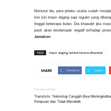
Menurut dia, para pelaku usaha sudah menjal
kini izin impor daging sapi reguler yang diha
tinggal beberapa bulan. Dia khawatir jika ma
pasti akan berdampak negatif terhadap prose
Jamalzen
TAGS
Impor daging lambat karena dihambat
SHARE
Facebook
Twitter
Previous article
Transtoto: Teknologi Canggih Bisa Meningkatk
Penipuan dan Tidak Mendidik