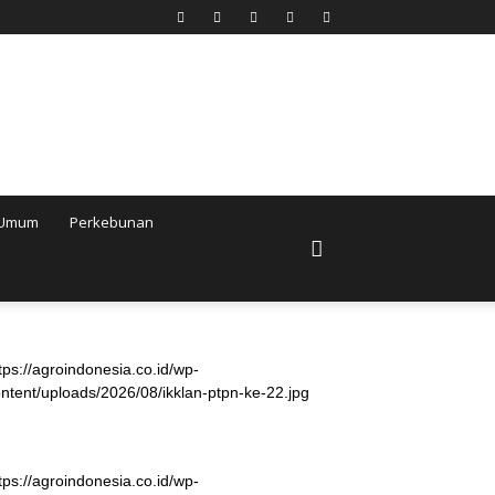
Umum
Perkebunan
tps://agroindonesia.co.id/wp-
ntent/uploads/2026/08/ikklan-ptpn-ke-22.jpg
tps://agroindonesia.co.id/wp-