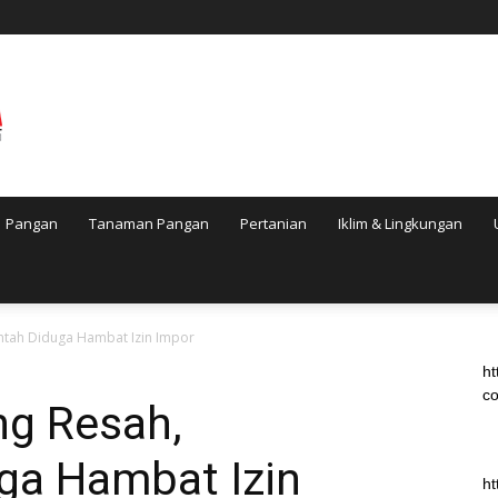
Pangan
Tanaman Pangan
Pertanian
Iklim & Lingkungan
ntah Diduga Hambat Izin Impor
ht
co
g Resah,
ga Hambat Izin
ht