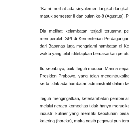
“Kami melihat ada sinyalemen langkah-langka
masuk semester II dan bulan ke-8 (Agustus). P
Dia melihat kelambatan terjadi terutama 
memperoleh SPI di Kementerian Perdagangan. 
dari Bapanas juga mengalami hambatan di Kem
waktu yang telah ditetapkan berdasarkan peratu
Itu sebabnya, baik Teguh maupun Marina sepak
Presiden Prabowo, yang telah mengintruksik
serta tidak ada hambatan administratif dalam k
Teguh mengingatkan, keterlambatan pemberian 
melalui neraca komoditas tidak hanya merugikan
industri kuliner yang memiliki kebutuhan bes
katering (horeka), maka nasib pegawai pun te