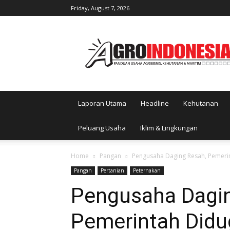
Friday, August 7, 2026
AgroIndonesia
Laporan Utama
Headline
Kehutanan
Peluang Usaha
Iklim & Lingkungan
Home
Pangan
Pengusaha Daging Resah, Pemeri
Pangan
Pertanian
Peternakan
Pengusaha Dagin
Pemerintah Didu