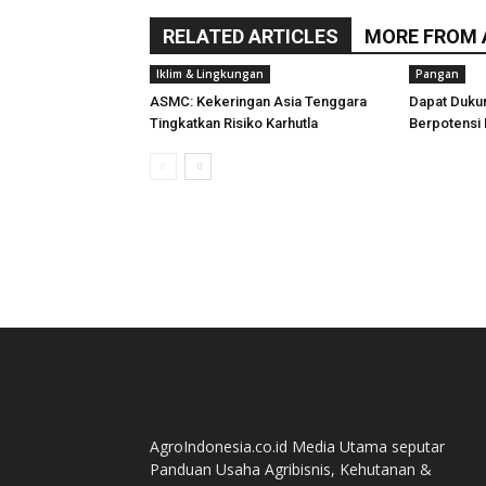
RELATED ARTICLES
MORE FROM
Iklim & Lingkungan
Pangan
ASMC: Kekeringan Asia Tenggara
Dapat Duku
Tingkatkan Risiko Karhutla
Berpotensi 
AgroIndonesia.co.id Media Utama seputar
Panduan Usaha Agribisnis, Kehutanan &