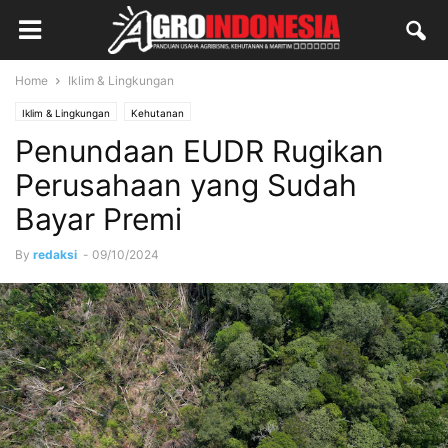
Home
Iklim & Lingkungan
Iklim & Lingkungan
Kehutanan
Penundaan EUDR Rugikan
Perusahaan yang Sudah
Bayar Premi
By
redaksi
-
09/10/2024