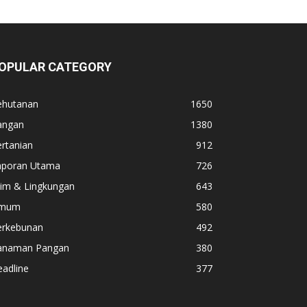
OPULAR CATEGORY
ehutanan
1650
angan
1380
rtanian
912
aporan Utama
726
lim & Lingkungan
643
mum
580
erkebunan
492
anaman Pangan
380
adline
377