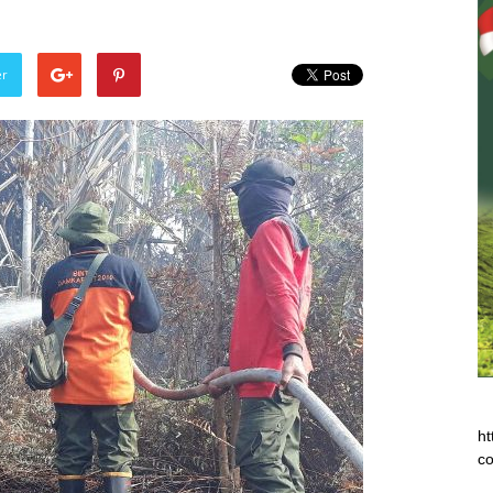
er
ht
co