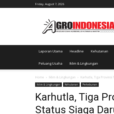
Friday, August 7, 2026
AgroIndonesia
Laporan Utama
Headline
Kehutanan
Peluang Usaha
Iklim & Lingkungan
Home
Iklim & Lingkungan
Karhutla, Tiga Provinsi
Iklim & Lingkungan
Kehutanan
Perkebunan
Karhutla, Tiga P
Status Siaga Dar