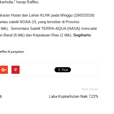
arhutla,” harap Raffles.
karan Hutan dan Lahan KLHK pada Minggu (18/02/2018)
ntau satelit NOAA-19, yang tersebar di Provinsi
 (3 titik). Sementara Satelit TERRA-AQUA (NASA) mencatat
 Barat (6 titik) dan Kepulauan Riau (1 titik).
Sugiharto
affles B panjaitan
Next article
i
Laba Kopkarhutan Naik 7,22%