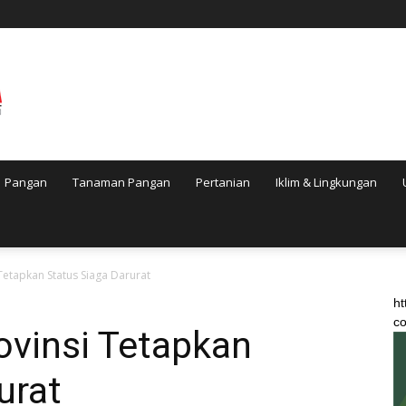
Pangan
Tanaman Pangan
Pertanian
Iklim & Lingkungan
 Tetapkan Status Siaga Darurat
ht
co
rovinsi Tetapkan
urat