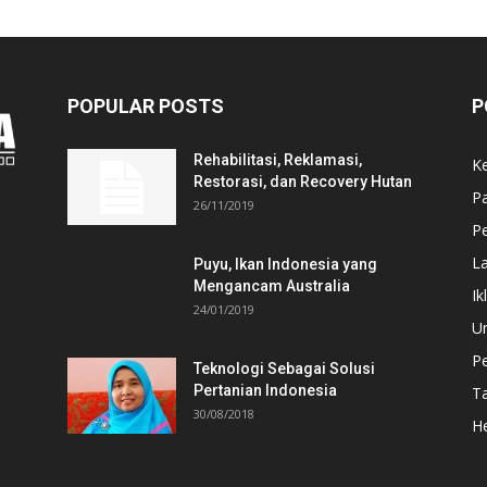
POPULAR POSTS
P
Rehabilitasi, Reklamasi,
K
Restorasi, dan Recovery Hutan
P
26/11/2019
Pe
L
Puyu, Ikan Indonesia yang
Mengancam Australia
Ik
24/01/2019
U
P
Teknologi Sebagai Solusi
Pertanian Indonesia
T
30/08/2018
He