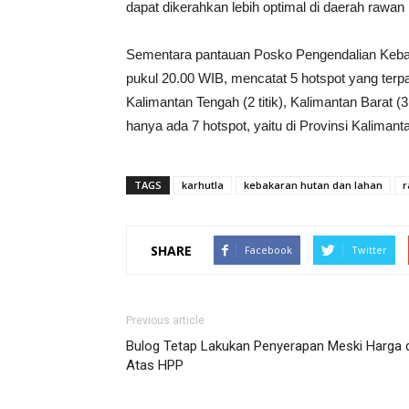
dapat dikerahkan lebih optimal di daerah rawan k
Sementara pantauan Posko Pengendalian Keba
pukul 20.00 WIB, mencatat 5 hotspot yang terpa
Kalimantan Tengah (2 titik), Kalimantan Barat
hanya ada 7 hotspot, yaitu di Provinsi Kalimantan
TAGS
karhutla
kebakaran hutan dan lahan
r
SHARE
Facebook
Twitter
Previous article
Bulog Tetap Lakukan Penyerapan Meski Harga d
Atas HPP