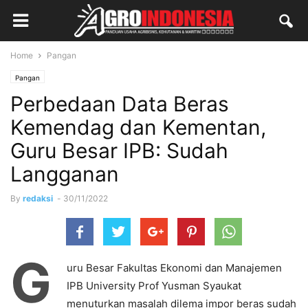
Home
Pangan
Pangan
Perbedaan Data Beras
Kemendag dan Kementan,
Guru Besar IPB: Sudah
Langganan
By
redaksi
-
30/11/2022
G
uru Besar Fakultas Ekonomi dan Manajemen
IPB University Prof Yusman Syaukat
menuturkan masalah dilema impor beras sudah