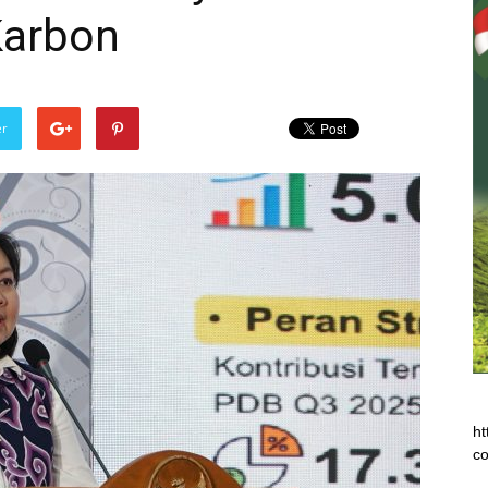
 Karbon
er
ht
co