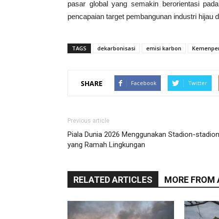
pasar global yang semakin berorientasi pada 
pencapaian target pembangunan industri hijau 
TAGS
dekarbonisasi
emisi karbon
Kemenper
SHARE
Facebook
Twitter
Previous article
Piala Dunia 2026 Menggunakan Stadion-stadio
yang Ramah Lingkungan
RELATED ARTICLES
MORE FROM