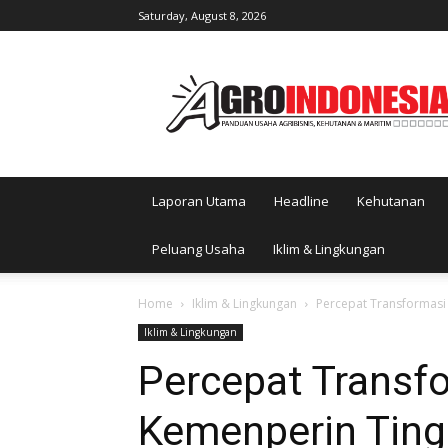
Saturday, August 8, 2026
AgroIndonesia
Laporan Utama
Headline
Kehutanan
Peluang Usaha
Iklim & Lingkungan
Home
Iklim & Lingkungan
Percepat Transformasi 
Iklim & Lingkungan
Percepat Transfo
Kemenperin Ting