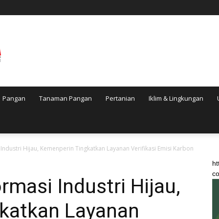
Pangan
Tanaman Pangan
Pertanian
Iklim & Lingkungan
Industri Hijau, Kemenperin Tingkatkan Layanan Verifikasi Emisi Karbon
ht
co
rmasi Industri Hijau,
katkan Layanan