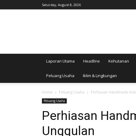
Saturday, August 8, 2026
AgroIndonesia
Laporan Utama
Headline
Kehutanan
Peluang Usaha
Iklim & Lingkungan
Home
Peluang Usaha
Perhiasan Handmade Indo
Peluang Usaha
Perhiasan Handm
Unggulan