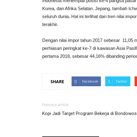
Indonesia menempati posisi ke-4 pangsa pasar 
Korea, dan Afrika Selatan. Jepang, tambah Ichw
seluruh dunia. Hal ini terlihat dari tren nilai i
terakhir.
Dengan nilai impor tahun 2017 sebesar 11,05 m
perhiasan peringkat ke-7 di kawasan Asia Pasifi
pertama 2018, sebesar 44,16% dibanding peri
SHARE
Facebook
Twitter
Previous article
Kopi Jadi Target Program Bekerja di Bondowo