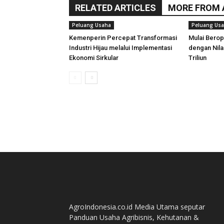
RELATED ARTICLES
MORE FROM
Peluang Usaha
Peluang Us
Kemenperin Percepat Transformasi
Mulai Berope
Industri Hijau melalui Implementasi
dengan Nilai
Ekonomi Sirkular
Triliun
AgroIndonesia.co.id Media Utama seputar
Panduan Usaha Agribisnis, Kehutanan &