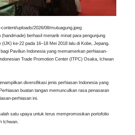
wp-content/uploads/2026/08/mutuagung.jpeg
n (handmade) berhasil menarik minat para pengunjung
 (IJK) ke-22 pada 16–18 Mei 2018 lalu di Kobe, Jepang.
 bagi Paviliun Indonesia yang memamerkan perhiasan-
 Indonesian Trade Promotion Center (ITPC) Osaka, Ichwan
ampilkan diversifikasi jenis perhiasan Indonesia yang
 Perhiasan buatan tangan memunculkan rasa penasaran
iasan-perhiasan ini.
 salah satu upaya untuk terus mempromosikan portofolio
h Ichwan.