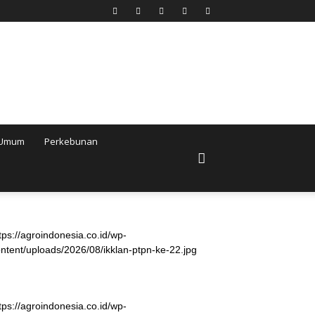
Umum
Perkebunan
tps://agroindonesia.co.id/wp-
ntent/uploads/2026/08/ikklan-ptpn-ke-22.jpg
tps://agroindonesia.co.id/wp-