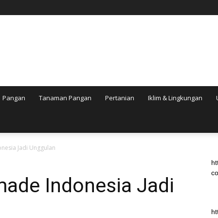
Pangan
Tanaman Pangan
Pertanian
Iklim & Lingkungan
nesia Jadi Unggulan
ht
co
ade Indonesia Jadi
ht