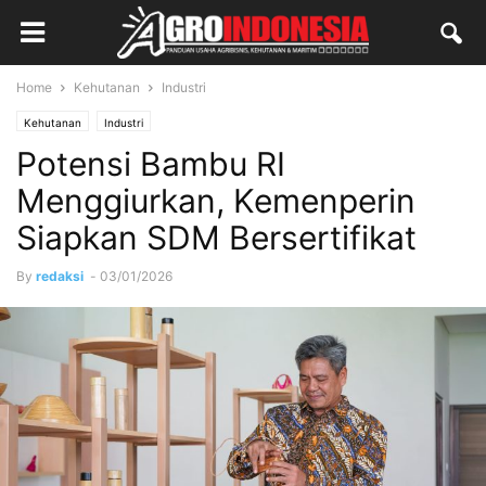
Home
Kehutanan
Industri
Kehutanan
Industri
Potensi Bambu RI
Menggiurkan, Kemenperin
Siapkan SDM Bersertifikat
By
redaksi
-
03/01/2026