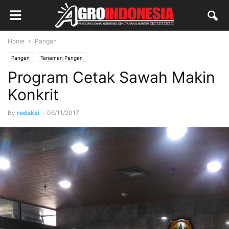
Home
Pangan
Pangan
Tanaman Pangan
Program Cetak Sawah Makin
Konkrit
By
redaksi
-
06/11/2017