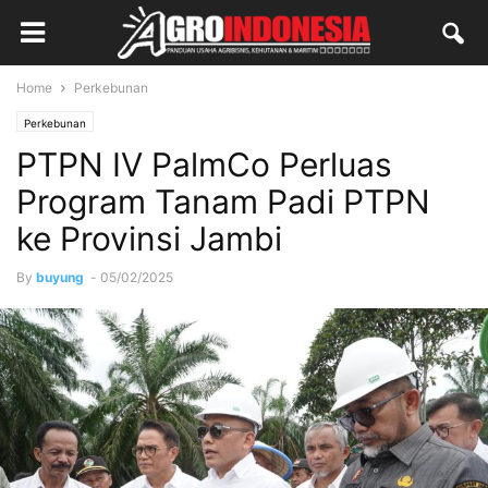
Home
Perkebunan
Perkebunan
PTPN IV PalmCo Perluas
Program Tanam Padi PTPN
ke Provinsi Jambi
By
buyung
-
05/02/2025