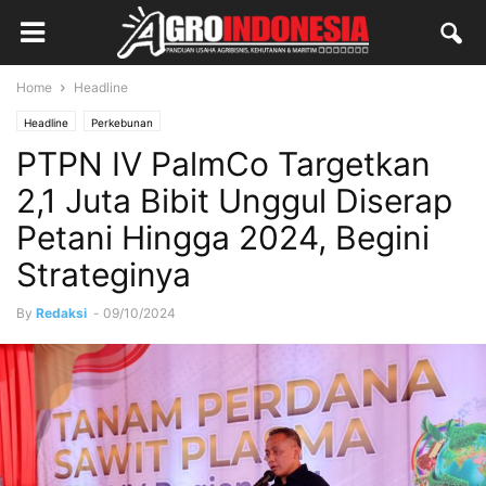
Home
Headline
Headline
Perkebunan
PTPN IV PalmCo Targetkan
2,1 Juta Bibit Unggul Diserap
Petani Hingga 2024, Begini
Strateginya
By
Redaksi
-
09/10/2024