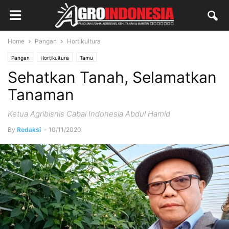
Home
Pangan
Hortikultura
Pangan
Hortikultura
Tamu
Sehatkan Tanah, Selamatkan
Tanaman
Ketua Agribisnis Cabai Indonesia Abdul Hamid
By
Redaksi
-
10/11/2020