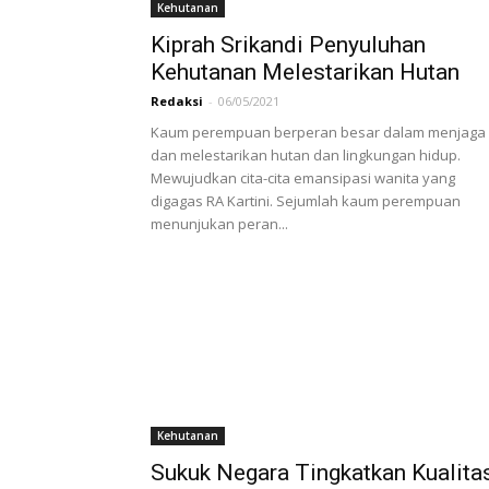
Kehutanan
Kiprah Srikandi Penyuluhan
Kehutanan Melestarikan Hutan
Redaksi
-
06/05/2021
Kaum perempuan berperan besar dalam menjaga
dan melestarikan hutan dan lingkungan hidup.
Mewujudkan cita-cita emansipasi wanita yang
digagas RA Kartini. Sejumlah kaum perempuan
menunjukan peran...
Kehutanan
Sukuk Negara Tingkatkan Kualita