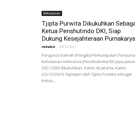
Kehutanan
Tjipta Purwita Dikukuhkan Sebag
Ketua Penshutindo DKI, Siap
Dukung Kesejahteraan Purnakary
redaksi
-
24/12/2021
Pengurus Daerah (Pengda) Perkumpulan Pensiun
Kehutanan Indonesia (Penshutindo) DKI Jaya peri
2021-2026 dikukuhkan, Kamis di Jakarta, Kamis
(23/12/2021). Dipimpin oleh Tjipta Purwita sebagai
Ketua,...