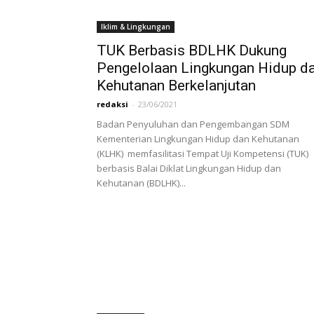
Iklim & Lingkungan
TUK Berbasis BDLHK Dukung
Pengelolaan Lingkungan Hidup d
Kehutanan Berkelanjutan
redaksi
-
23/06/2021
Badan Penyuluhan dan Pengembangan SDM
Kementerian Lingkungan Hidup dan Kehutanan
(KLHK) memfasilitasi Tempat Uji Kompetensi (TUK)
berbasis Balai Diklat Lingkungan Hidup dan
Kehutanan (BDLHK)...