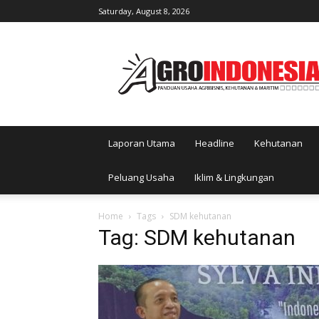
Saturday, August 8, 2026
AgroIndonesia
Laporan Utama
Headline
Kehutanan
Peluang Usaha
Iklim & Lingkungan
Home
Tags
SDM kehutanan
Tag: SDM kehutanan