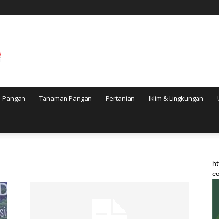
Pangan
Tanaman Pangan
Pertanian
Iklim & Lingkungan
ht
co