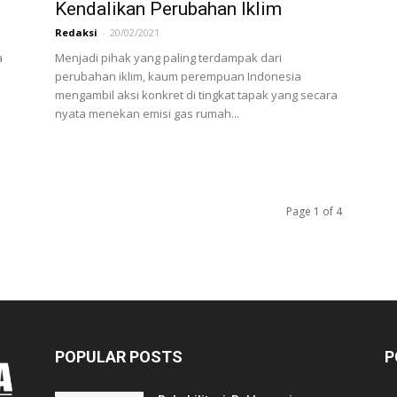
Kendalikan Perubahan Iklim
Redaksi
-
20/02/2021
a
Menjadi pihak yang paling terdampak dari
perubahan iklim, kaum perempuan Indonesia
mengambil aksi konkret di tingkat tapak yang secara
nyata menekan emisi gas rumah...
Page 1 of 4
POPULAR POSTS
P