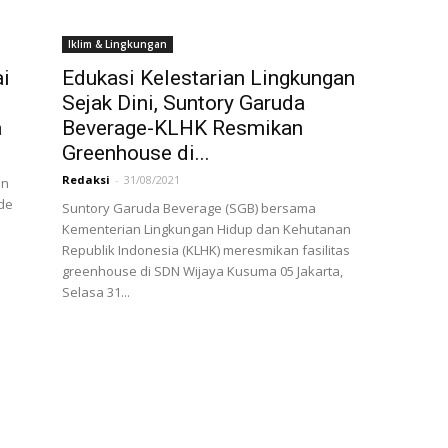
Iklim & Lingkungan
ai
Edukasi Kelestarian Lingkungan
Sejak Dini, Suntory Garuda
a
Beverage-KLHK Resmikan
Greenhouse di...
Redaksi
-
31/08/2021
an
ode
Suntory Garuda Beverage (SGB) bersama
Kementerian Lingkungan Hidup dan Kehutanan
Republik Indonesia (KLHK) meresmikan fasilitas
greenhouse di SDN Wijaya Kusuma 05 Jakarta,
Selasa 31...