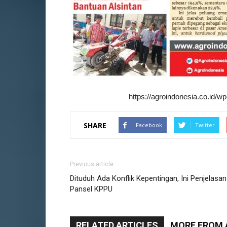
https://agroindonesia.co.id/
SHARE
Facebook
Twitter
Previous article
Dituduh Ada Konflik Kepentingan, Ini Penjelasan
Pansel KPPU
RELATED ARTICLES
MORE FROM