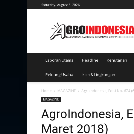
Saturday, August 8, 2026
AgroIndonesia
Laporan Utama
Headline
Kehutanan
Peluang Usaha
Iklim & Lingkungan
Home
MAGAZINE
AgroIndonesia, Edisi No. 674 (
MAGAZINE
AgroIndonesia, E
Maret 2018)