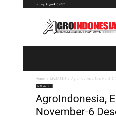
Friday, August 7, 2026
AgroIndonesia
Home
MAGAZINE
AgroIndonesia, Edisi No. 812
MAGAZINE
AgroIndonesia, E
November-6 Des