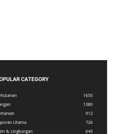
OPULAR CATEGORY
ehutanan
1650
angan
1380
rtanian
912
aporan Utama
726
lim & Lingkungan
643