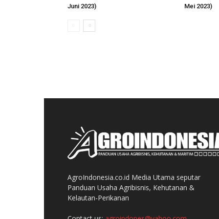
Juni 2023)
Mei 2023)
AgroIndonesia.co.id Media Utama seputar
Panduan Usaha Agribisnis, Kehutanan &
Kelautan-Perikanan
Contact us:
agroindones@yahoo.com