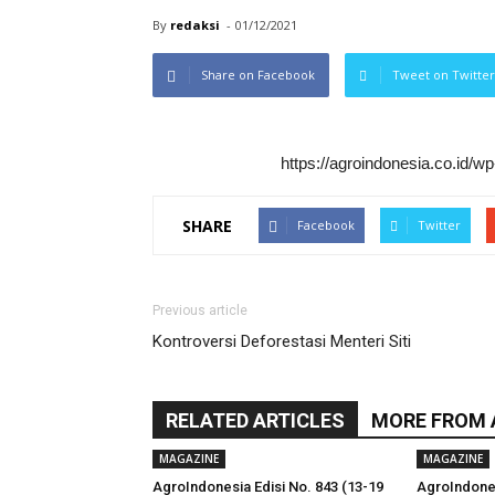
By
redaksi
-
01/12/2021
Share on Facebook
Tweet on Twitter
https://agroindonesia.co.id/
SHARE
Facebook
Twitter
Previous article
Kontroversi Deforestasi Menteri Siti
RELATED ARTICLES
MORE FROM
MAGAZINE
MAGAZINE
AgroIndonesia Edisi No. 843 (13-19
AgroIndones