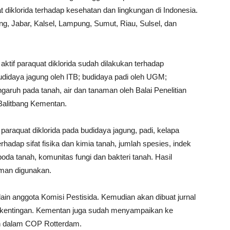
iklorida terhadap kesehatan dan lingkungan di Indonesia.
teng, Jabar, Kalsel, Lampung, Sumut, Riau, Sulsel, dan
 aktif paraquat diklorida sudah dilakukan terhadap
udidaya jagung oleh ITB; budidaya padi oleh UGM;
aruh pada tanah, air dan tanaman oleh Balai Penelitian
Balitbang Kementan.
paraquat diklorida pada budidaya jagung, padi, kelapa
hadap sifat fisika dan kimia tanah, jumlah spesies, indek
a tanah, komunitas fungi dan bakteri tanah. Hasil
aman digunakan.
ain anggota Komisi Pestisida. Kemudian akan dibuat jurnal
erkentingan. Kementan juga sudah menyampaikan ke
kan dalam COP Rotterdam.