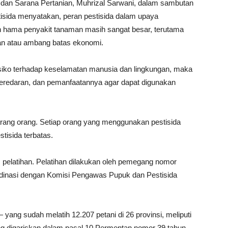
a dan Sarana Pertanian, Muhrizal Sarwani, dalam sambutan
stisida menyatakan, peran pestisida dalam upaya
n hama penyakit tanaman masih sangat besar, terutama
an atau ambang batas ekonomi.
siko terhadap keselamatan manusia dan lingkungan, maka
peredaran, dan pemanfaatannya agar dapat digunakan
rang orang. Setiap orang yang menggunakan pestisida
stisida terbatas.
us pelatihan. Pelatihan dilakukan oleh pemegang nomor
ordinasi dengan Komisi Pengawas Pupuk dan Pestisida
ang sudah melatih 12.207 petani di 26 provinsi, meliputi
g digariskan dalam pasal 10 Permentan nomor 39 tahun