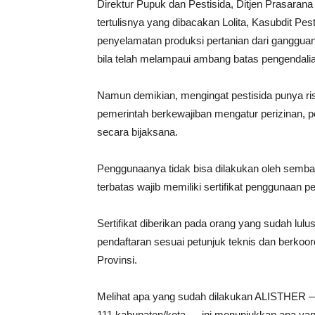
Direktur Pupuk dan Pestisida, Ditjen Prasaran
tertulisnya yang dibacakan Lolita, Kasubdit Pe
penyelamatan produksi pertanian dari ganggua
bila telah melampaui ambang batas pengendali
Namun demikian, mengingat pestisida punya ri
pemerintah berkewajiban mengatur perizinan, 
secara bijaksana.
Penggunaanya tidak bisa dilakukan oleh semba
terbatas wajib memiliki sertifikat penggunaan pe
Sertifikat diberikan pada orang yang sudah lul
pendaftaran sesuai petunjuk teknis dan berko
Provinsi.
Melihat apa yang sudah dilakukan ALISTHER — y
111 kabupaten/kota — ini menunjukkan apa yan