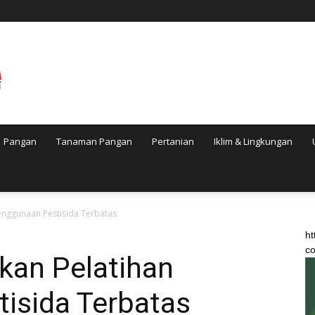
Pangan
Tanaman Pangan
Pertanian
Iklim & Lingkungan
enggunaan Pestisida Terbatas
ht
co
kan Pelatihan
isida Terbatas