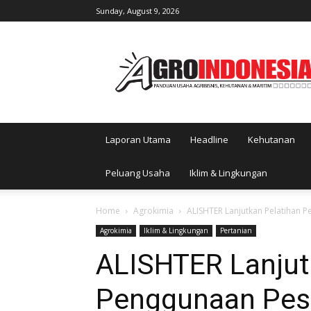
Sunday, August 9, 2026
AgroIndonesia
Laporan Utama
Headline
Kehutanan
Peluang Usaha
Iklim & Lingkungan
Home
Agrokimia
ALISHTER Lanjutkan Pelatihan P
Agrokimia
Iklim & Lingkungan
Pertanian
ALISHTER Lanjut
Penggunaan Pest