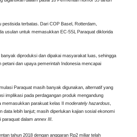
tu pestisida terbatas. Dari COP Basel, Rotterdam,
da usulan untuk memasukkan EC-5SL Paraquat diklorida
h banyak diproduksi dan dipakai masyarakat luas, sehingga
n petani dan upaya pemerintah Indonesia mencapai
ulasi Paraquat masih banyak digunakan, alternatif yang
ensi implikasi pada perdagangan produk mengandung
ya memasukkan parakuat kelas II
moderately hazardous
,
ta lebih lanjut; masih diperlukan kajian sosial ekonomi
i paraquat dalam
annex III
.
tan tahun 2018 dengan anggaran Rp2 miliar telah