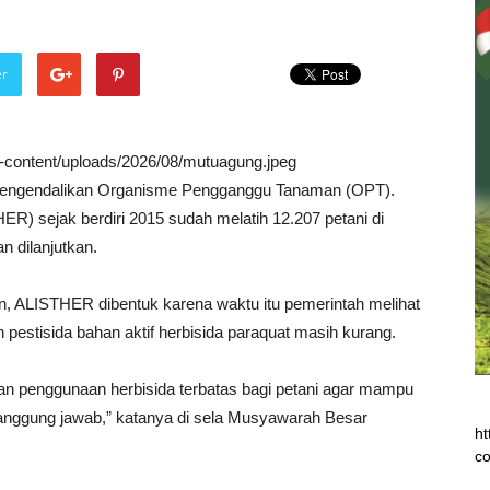
er
wp-content/uploads/2026/08/mutuagung.jpeg
 mengendalikan Organisme Pengganggu Tanaman (OPT).
ER) sejak berdiri 2015 sudah melatih 12.207 petani di
n dilanjutkan.
 ALISTHER dibentuk karena waktu itu pemerintah melihat
pestisida bahan aktif herbisida paraquat masih kurang.
an penggunaan herbisida terbatas bagi petani agar mampu
anggung jawab,” katanya di sela Musyawarah Besar
ht
co