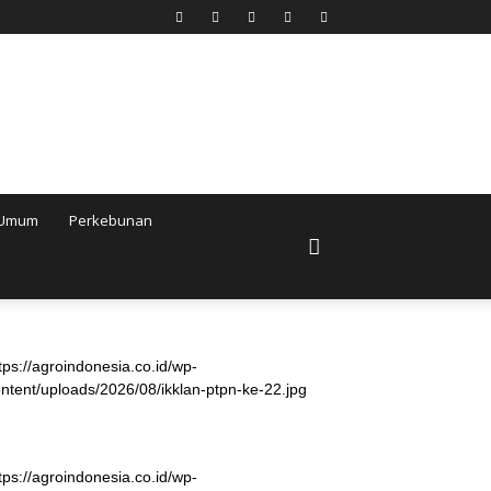
Umum
Perkebunan
tps://agroindonesia.co.id/wp-
ntent/uploads/2026/08/ikklan-ptpn-ke-22.jpg
tps://agroindonesia.co.id/wp-