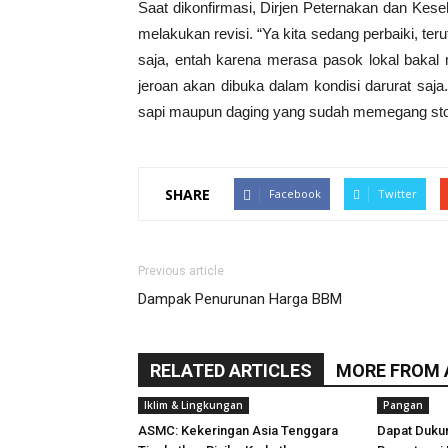
Saat dikonfirmasi, Dirjen Peternakan dan Ke
melakukan revisi. “Ya kita sedang perbaiki, te
saja, entah karena merasa pasok lokal bakal
jeroan akan dibuka dalam kondisi darurat saja
sapi maupun daging yang sudah memegang st
SHARE
Facebook
Twitter
Previous article
Dampak Penurunan Harga BBM
RELATED ARTICLES
MORE FROM
Iklim & Lingkungan
Pangan
ASMC: Kekeringan Asia Tenggara
Dapat Duku