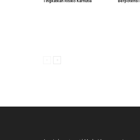
Tingkatkan Risiko Karhutla
Berpotensi 