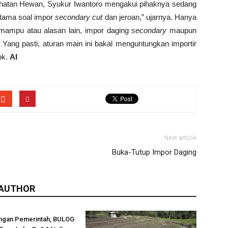
sehatan Hewan, Syukur Iwantoro mengakui pihaknya sedang
rutama soal impor
secondary cut
dan jeroan,” ujarnya. Hanya
 mampu atau alasan lain, impor daging
secondary
maupun
. Yang pasti, aturan main ini bakal menguntungkan importir
ok.
AI
Next article
Buka-Tutup Impor Daging
 AUTHOR
ngan Pemerintah, BULOG