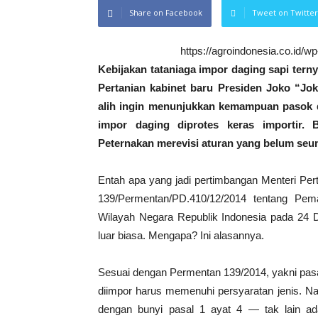
Share on Facebook
Tweet on Twitter
https://agroindonesia.co.id/
Kebijakan tataniaga impor daging sapi tern
Pertanian kabinet baru Presiden Joko “Jo
alih ingin menunjukkan kemampuan pasok d
impor daging diprotes keras importir. 
Peternakan merevisi aturan yang belum seum
Entah apa yang jadi pertimbangan Menteri P
139/Permentan/PD.410/12/2014 tentang Pe
Wilayah Negara Republik Indonesia pada 24 
luar biasa. Mengapa? Ini alasannya.
Sesuai dengan Permentan 139/2014, yakni pasal
diimpor harus memenuhi persyaratan jenis. Na
dengan bunyi pasal 1 ayat 4 — tak lain ad