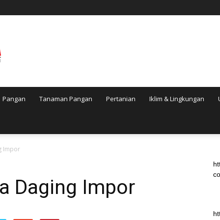
Pangan
Tanaman Pangan
Pertanian
Iklim & Lingkungan
g Impor
ht
co
ga Daging Impor
ht