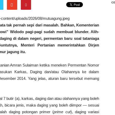
co
wp-content/uploads/2026/08/mutuagung.jpeg
yata tak pernah sepi dari masalah. Bahkan, Kementerian
kowi” Widodo pagi-pagi sudah membuat blunder. Alih-
aging di dalam negeri, permentan baru soal tataniaga
Buntutnya, Menteri Pertanian memerintahkan Dirjen
ur jagung itu.
ertanian Amran Sulaiman ketika meneken Permentan Nomor
masukan Karkas, Daging dan/atau Olahannya ke dalam
Desember 2014. Yang jelas, aturan baru tersebut memang
 7 butir (a), karkas, daging dan atau olahannya yang boleh
h, bicara jenis, maka daging yang boleh diimpor — sesuai
alah daging potongan primer (
prime cut
), daging variasi