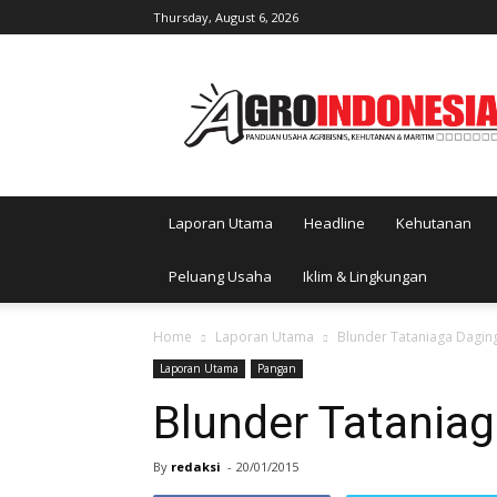
Thursday, August 6, 2026
AgroIndonesia
Laporan Utama
Headline
Kehutanan
Peluang Usaha
Iklim & Lingkungan
Home
Laporan Utama
Blunder Tataniaga Dagin
Laporan Utama
Pangan
Blunder Tatania
By
redaksi
-
20/01/2015