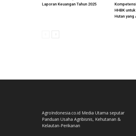
Laporan Keuangan Tahun 2025
Kompetens
HHBK untuk 
Hutan yang 
AgroIndonesia.co.id Media Utama seputar
Panduan Usaha Agribisnis, Kehutanan &
Kelautan-Perikanan