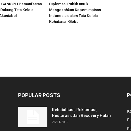
i GANISPH Pemanfaatan
Diplomasi Publik untuk
Dukung Tata Kelola
Mengokohkan Kepemimpinan
Akuntabel
Indonesia dalam Tata Kelola
Kehutanan Global
POPULAR POSTS
P
Rehabilitasi, Reklamasi,
K
Restorasi, dan Recovery Hutan
P
26/11/2019
Pe