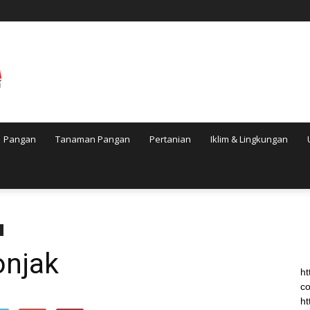
Pangan
Tanaman Pangan
Pertanian
Iklim & Lingkungan
onjak
ht
co
ht