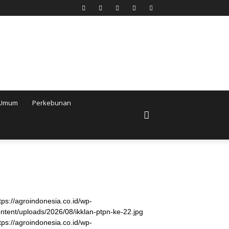
Umum
Perkebunan
tps://agroindonesia.co.id/wp-
ntent/uploads/2026/08/ikklan-ptpn-ke-22.jpg
tps://agroindonesia.co.id/wp-