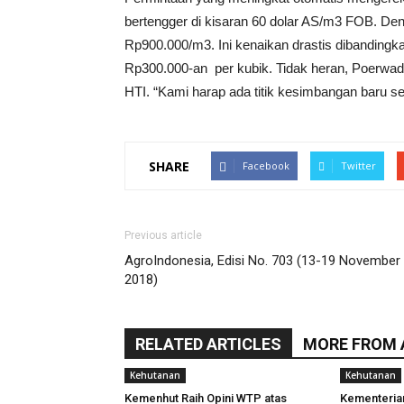
bertengger di kisaran 60 dolar AS/m3 FOB. Den
Rp900.000/m3. Ini kenaikan drastis dibandingka
Rp300.000-an per kubik. Tidak heran, Poerwadi be
HTI. “Kami harap ada titik kesimbangan baru s
SHARE
Facebook
Twitter
Previous article
AgroIndonesia, Edisi No. 703 (13-19 November
2018)
RELATED ARTICLES
MORE FROM
Kehutanan
Kehutanan
Kemenhut Raih Opini WTP atas
Kementeria