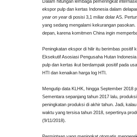
Dalam hitungan lembaga pemeringkat internasio
ekspor pulp dan kertas Indonesia dalam delapa
year on year
di posisi 3,1 miliar dolar AS. Per
yang sedang mengalami kekurangan pasokan. Da
depan, karena komitmen China ingin memperbaik
Peningkatan ekspor di hilir itu berimbas positif 
Eksekutif Asosiasi Pengusaha Hutan Indonesia
pulp dan kertas ikut berdampak positif pada usa
HTI dan kenaikan harga log HTI.
Mengutip data KLHK, hingga September 2018 p
Sementara sepanjang tahun 2017 lalu, produksi 
peningkatan produksi di akhir tahun. Jadi, kal
waktu yang tersisa tahun 2018, sepertinya prod
(9/11/2018).
Permintaan yang meningkat otomatis mengerek n