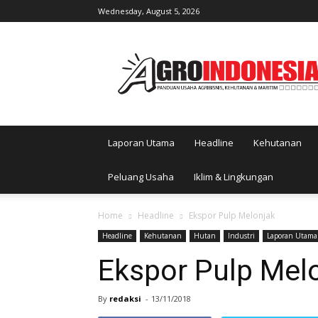
Wednesday, August 5, 2026
AgroIndonesia
Laporan Utama
Headline
Kehutanan
Peluang Usaha
Iklim & Lingkungan
Home
Headline
Ekspor Pulp Melonjak
Headline
Kehutanan
Hutan
Industri
Laporan Utama
Ekspor Pulp Mel
By
redaksi
-
13/11/2018