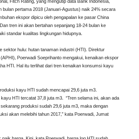
nal, Fitch Rating, yang mengutip data Bank Indonesia,
n bulan pertama 2018 (Januari-Agustus) naik 24% secara
tumbuhan ekspor dipicu oleh pengapalan ke pasar China
n tren ini akan bertahan sepanjang 18-24 bulan ke
i standar kualitas lingkungan hidupnya.
ke sektor hulu: hutan tanaman industri (HTI). Direktur
 (APHI), Poerwadi Soeprihanto mengakui, kenaikan ekspor
ha HTI. Hal itu terlihat dari tren kenaikan konsumsi kayu
roduksi kayu HTI sudah mencapai 29,6 juta m3.
kayu HTI tercatat 37,8 juta m3. “Tren selama ini, akan ada
au sekarang produksi sudah 29,6 juta m3, maka dengan
uksi akan melebihi tahun 2017,” kata Poerwadi, Jumat
aik harga. Kini, kata Poerwadi, harga log HTI sudah