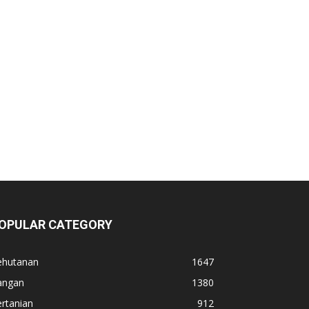
OPULAR CATEGORY
ehutanan
1647
angan
1380
rtanian
912