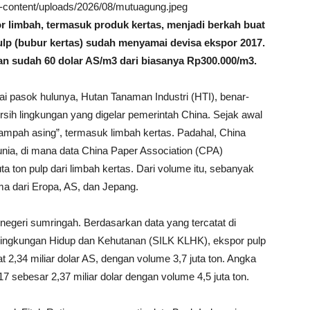
wp-content/uploads/2026/08/mutuagung.jpeg
 limbah, termasuk produk kertas, menjadi berkah buat
ulp (bubur kertas) sudah menyamai devisa ekspor 2017.
an sudah 60 dolar AS/m3 dari biasanya Rp300.000/m3.
tai pasok hulunya, Hutan Tanaman Industri (HTI), benar-
sih lingkungan yang digelar pemerintah China. Sejak awal
ampah asing”, termasuk limbah kertas. Padahal, China
dunia, di mana data China Paper Association (CPA)
a ton pulp dari limbah kertas. Dari volume itu, sebanyak
ama dari Eropa, AS, dan Jepang.
 negeri sumringah. Berdasarkan data yang tercatat di
Lingkungan Hidup dan Kehutanan (SILK KLHK), ekspor pulp
 2,34 miliar dolar AS, dengan volume 3,7 juta ton. Angka
7 sebesar 2,37 miliar dolar dengan volume 4,5 juta ton.