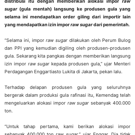
distribusi itu dengan memberikan alokasi impor
raw
sugar
(gula mentah) langsung ke produsen gula yang
selama ini mendapatkan order giling dari importir lain
yang mendapatkan izin impor
raw sugar
dari pemerintah.
“Selama ini, impor
raw sugar
dilakukan oleh Perum Bulog
dan PPI yang kemudian digiling oleh produsen-produsen
gula. Sekarang kita pangkas dengan memberikan langsung
izin impor
raw sugar
kepada produsen gula,” ujar Menteri
Perdagangan Enggartiasto Lukita di Jakarta, pekan lalu.
Terhadap delapan produsen gula yang seluruhnya
bergerak dalam produksi gula rafinasi itu, Kemendag telah
mengeluarkan alokasi impor
raw sugar
sebanyak 400.000
ton.
“Untuk tahap pertama, kami berikan alokasi impor
sebanyak 400.000 ton
raw sugar
,” ujar Enggar. Dia tidak