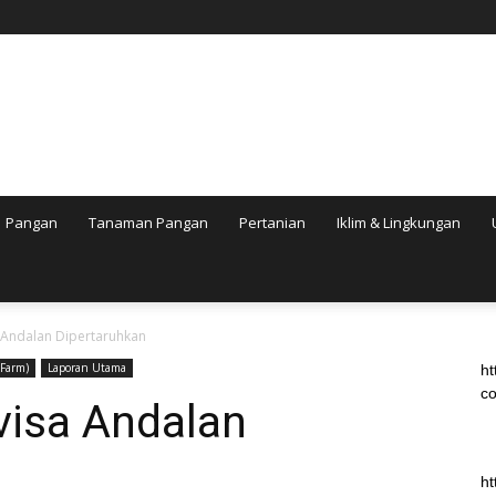
Pangan
Tanaman Pangan
Pertanian
Iklim & Lingkungan
a Andalan Dipertaruhkan
Farm)
Laporan Utama
ht
co
visa Andalan
ht