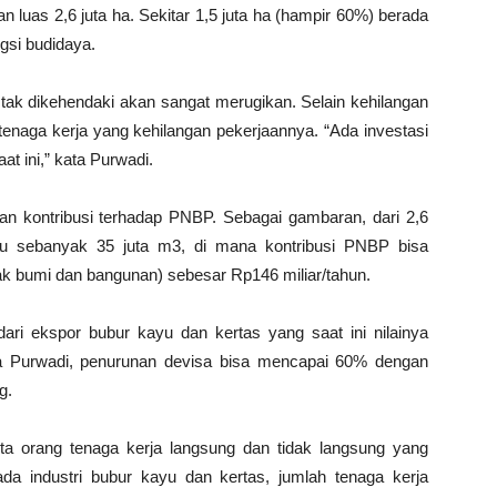
 luas 2,6 juta ha. Sekitar 1,5 juta ha (hampir 60%) berada
ngsi budidaya.
 tak dikehendaki akan sangat merugikan. Selain kehilangan
 tenaga kerja yang kehilangan pekerjaannya. “Ada investasi
at ini,” kata Purwadi.
an kontribusi terhadap PNBP. Sebagai gambaran, dari 2,6
yu sebanyak 35 juta m3, di mana kontribusi PNBP bisa
k bumi dan bangunan) sebesar Rp146 miliar/tahun.
ri ekspor bubur kayu dan kertas yang saat ini nilainya
ata Purwadi, penurunan devisa bisa mencapai 60% dengan
g.
 juta orang tenaga kerja langsung dan tidak langsung yang
da industri bubur kayu dan kertas, jumlah tenaga kerja