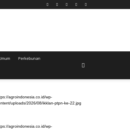
Umum
Perkebunan
tps://agroindonesia.co.id/wp-
ntent/uploads/2026/08/ikklan-ptpn-ke-22.jpg
tps://agroindonesia.co.id/wp-