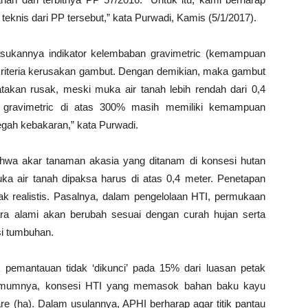
eknis dari PP tersebut,” kata Purwadi, Kamis (5/1/2017).
asukannya indikator kelembaban gravimetric (kemampuan
riteria kerusakan gambut. Dengan demikian, maka gambut
takan rusak, meski muka air tanah lebih rendah dari 0,4
n gravimetric di atas 300% masih memiliki kemampuan
ah kebakaran,” kata Purwadi.
bahwa akar tanaman akasia yang ditanam di konsesi hutan
ka air tanah dipaksa harus di atas 0,4 meter. Penetapan
tak realistis. Pasalnya, dalam pengelolaan HTI, permukaan
cara alami akan berubah sesuai dengan curah hujan serta
si tumbuhan.
 pemantauan tidak ‘dikunci’ pada 15% dari luasan petak
i umumnya, konsesi HTI yang memasok bahan baku kayu
are (ha). Dalam usulannya, APHI berharap agar titik pantau