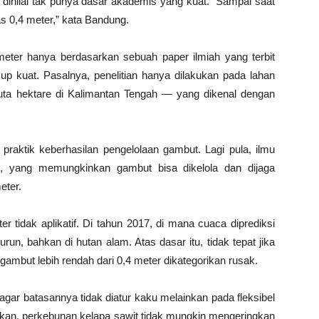
 dinilai tak punya dasar akademis yang kuat. “Sampai saat
as 0,4 meter,” kata Bandung.
eter hanya berdasarkan sebuah paper ilmiah yang terbit
ukup kuat. Pasalnya, penelitian hanya dilakukan pada lahan
juta hektare di Kalimantan Tengah — yang dikenal dengan
 praktik keberhasilan pengelolaan gambut. Lagi pula, ilmu
h, yang memungkinkan gambut bisa dikelola dan dijaga
eter.
 tidak aplikatif. Di tahun 2017, di mana cuaca diprediksi
urun, bahkan di hutan alam. Atas dasar itu, tidak tepat jika
mbut lebih rendah dari 0,4 meter dikategorikan rusak.
ar batasannya tidak diatur kaku melainkan pada fleksibel
kan, perkebunan kelapa sawit tidak mungkin mengeringkan