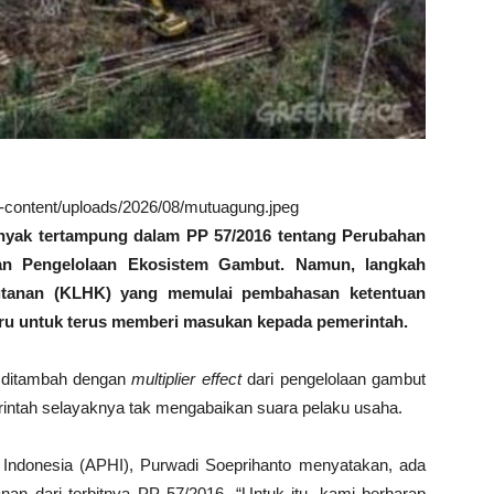
wp-content/uploads/2026/08/mutuagung.jpeg
anyak tertampung dalam PP 57/2016 tentang Perubahan
dan Pengelolaan Ekosistem Gambut. Namun, langkah
utanan (KLHK) yang memulai pembahasan ketentuan
aru untuk terus memberi masukan kepada pemerintah.
, ditambah dengan
multiplier effect
dari pengelolaan gambut
intah selayaknya tak mengabaikan suara pelaku usaha.
 Indonesia (APHI), Purwadi Soeprihanto menyatakan, ada
n dari terbitnya PP 57/2016. “Untuk itu, kami berharap