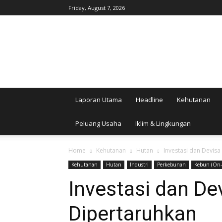
Friday, August 7, 2026
AgroIndonesia
Laporan Utama
Headline
Kehutanan
Peluang Usaha
Iklim & Lingkungan
Home
Kehutanan
Hutan
Investasi dan Devis
Kehutanan
Hutan
Industri
Perkebunan
Kebun (On-
Investasi dan De
Dipertaruhkan