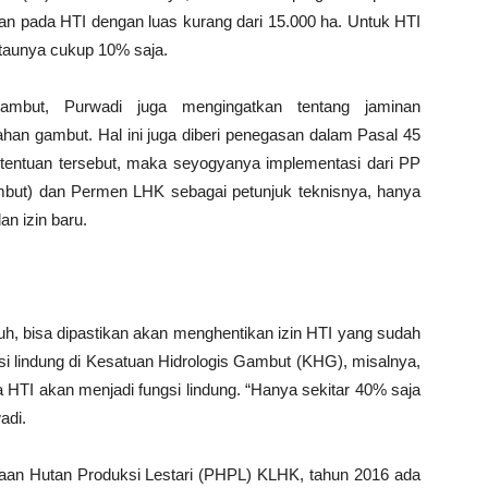
kan pada HTI dengan luas kurang dari 15.000 ha. Untuk HTI
antaunya cukup 10% saja.
gambut, Purwadi juga mengingatkan tentang jaminan
ahan gambut. Hal ini juga diberi penegasan dalam Pasal 45
tentuan tersebut, maka seyogyanya implementasi dari PP
mbut) dan Permen LHK sebagai petunjuk teknisnya, hanya
an izin baru.
h, bisa dipastikan akan menghentikan izin HTI yang sudah
ngsi lindung di Kesatuan Hidrologis Gambut (KHG), misalnya,
 HTI akan menjadi fungsi lindung. “Hanya sekitar 40% saja
adi.
laan Hutan Produksi Lestari (PHPL) KLHK, tahun 2016 ada