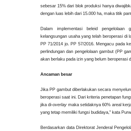
sebesar 15% dari blok produksi hanya diwajib
dengan luas lebih dari 15.000 ha, maka titik p
Dalam implementasi beleid pengelolaan 
kelangsungan usaha yang telah beroperasi di l
PP 71/2014 jo. PP 57/2016. Mengacu pada ke
perlindungan dan pengelolaan gambut (PP ga
akan berlaku pada izin yang belum beroperasi d
Ancaman besar
Jika PP gambut diberlakukan secara menyeluru
beroperasi saat ini. Dari kriteria penetapan fu
jika di-
overlay
maka setidaknya 60% areal kerja
yang tetap memiliki fungsi budidaya,” kata Purw
Berdasarkan data Direktorat Jenderal Pengelo