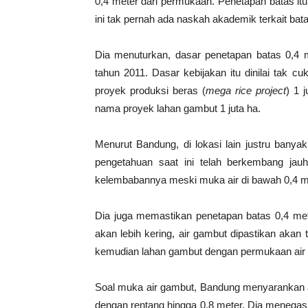
0,4 meter dari permukaan. Penetapan batas itu
ini tak pernah ada naskah akademik terkait bat
Dia menuturkan, dasar penetapan batas 0,4 m
tahun 2011. Dasar kebijakan itu dinilai tak c
proyek produksi beras (
mega rice project
) 1 
nama proyek lahan gambut 1 juta ha.
Menurut Bandung, di lokasi lain justru banyak
pengetahuan saat ini telah berkembang jau
kelembabannya meski muka air di bawah 0,4 m
Dia juga memastikan penetapan batas 0,4 meter
akan lebih kering, air gambut dipastikan akan t
kemudian lahan gambut dengan permukaan air ga
Soal muka air gambut, Bandung menyarankan ag
dengan rentang hingga 0,8 meter. Dia menegas